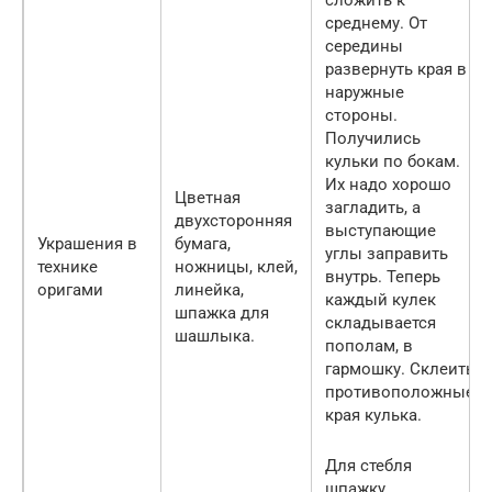
среднему. От
середины
развернуть края в
наружные
стороны.
Получились
кульки по бокам.
Их надо хорошо
Цветная
загладить, а
двухсторонняя
выступающие
Украшения в
бумага,
углы заправить
технике
ножницы, клей,
внутрь. Теперь
оригами
линейка,
каждый кулек
шпажка для
складывается
шашлыка.
пополам, в
гармошку. Склеить
противоположные
края кулька.
Для стебля
шпажку