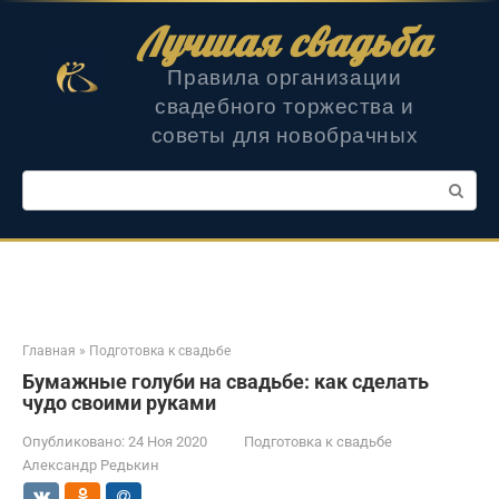
Перейти
Лучшая свадьба
к
контенту
Правила организации
свадебного торжества и
советы для новобрачных
Поиск:
Главная
»
Подготовка к свадьбе
Бумажные голуби на свадьбе: как сделать
чудо своими руками
Опубликовано:
24 Ноя 2020
Подготовка к свадьбе
Александр Редькин