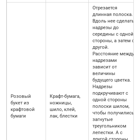
Отрезается
длинная полоска.
Вдоль нее сделать
надрезы до
середины с одной
стороны, а затем с
другой.
Расстояние между
надрезами
зависит от
величины
будущего цветка.
Надрезы
подкручивают с
Розовый
Крафт-бумага,
одной стороны
букет из
ножницы,
полоски шилом,
крафтовой
шило, клей,
чтобы получились
бумаги
лак, блестки
загнутые
треугольником
лепестки. А с
другой стороны