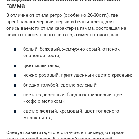
гамма
В отличие от стиля ретро (особенно 20-30х гг.), где
преобладают черный, серый и белый цвета, для
описываемого стиля характерна гамма, состоящая из
нежных пастельных оттенков, а именно таких, как:
белый, бежевый, жемчужно-серый, оттенок
слоновой кости;
цвет «шампань»;
нежно-розовый, приглушенный светло-красный;
бледно-голубой, светло-зеленый;
светло-древесный, бледно-коричневый, цвет
«кофе с молоком»;
светло-желтый, кремовый, цвет топленого
молока и т.д.
Следует заметить, что в отличие, к примеру, от яркой
апельсиновой свадьбы, спокойствие цветовой