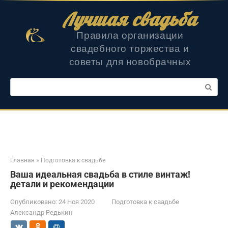
Перейти
Лучшая свадьба
к
контенту
Правила организации
свадебного торжества и
советы для новобрачных
Поиск:
Главная
»
Подготовка к свадьбе
Ваша идеальная свадьба в стиле винтаж!
детали и рекомендации
Опубликовано:
24 Ноя 2020
Подготовка к свадьбе
Александр Редькин