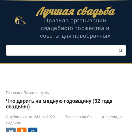
Перейти
Лучшая свадьба
к
контенту
Правила организации
свадебного торжества и
советы для новобрачных
Поиск:
Главная
»
После свадьбы
Что дарить на медную годовщину (32 года
свадьбы)
Опубликовано:
24 Ноя 2020
После свадьбы
Александр
Редькин