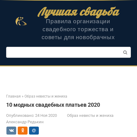
Перейти
Лучшая свадьба
к
контенту
Правила организации
свадебного торжества и
советы для новобрачных
Поиск:
Главная
»
Образ невесты и жениха
10 модных свадебных платьев 2020
Опубликовано:
24 Ноя 2020
Образ невесты и жениха
Александр Редькин