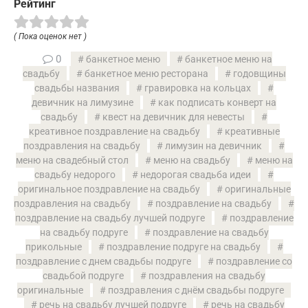
Рейтинг
( Пока оценок нет )
0
банкетное меню
банкетное меню на
свадьбу
банкетное меню ресторана
годовщины
свадьбы названия
гравировка на кольцах
девичник на лимузине
как подписать конверт на
свадьбу
квест на девичник для невесты
креативное поздравление на свадьбу
креативные
поздравления на свадьбу
лимузин на девичник
меню на свадебный стол
меню на свадьбу
меню на
свадьбу недорого
недорогая свадьба идеи
оригинальное поздравление на свадьбу
оригинальные
поздравления на свадьбу
поздравление на свадьбу
поздравление на свадьбу лучшей подруге
поздравление
на свадьбу подруге
поздравление на свадьбу
прикольные
поздравление подруге на свадьбу
поздравление с днем свадьбы подруге
поздравление со
свадьбой подруге
поздравления на свадьбу
оригинальные
поздравления с днём свадьбы подруге
речь на свадьбу лучшей подруге
речь на свадьбу