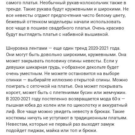
самого платья. Необычный рукав-колокольчик также в
тренде. Такие рукава будут кружевными и широкими. Не
все невесты отдают предпочтения чисто белому цвету,
бежевый оттенком модельеры начали использовать
все чаще в пошиве свадебного платья. Очень красиво
будут выглядеть платья с набивной вышивкой.
Шнуровка лентами — еще один тренд 2020-2021 года.
Они могут быть довольно широкими, кружевными. Она
может закрывать половину спины невесты. Если у
девушки шикарная грудь, v-образное декольте будет
очень уместным. Не можете остановится на выборе
спинки — выбирайте иллюзию открытой спины. Можно
поиграть с сеточкой на платье. Она может покрывать
корсет, может быть с плетениями бусин или жемчужин.
В 2020-2021 году постепенно возвращается мода 60-х —
пышная юбка до колен или по щиколотку и аккуратный
лиф. Все чаще можно увидеть невесту в брюках. Такие
костюмы ничуть не уступают в традиционным платьям.
Невестам, которые не первый раз выходят замуж
подойдет пиджак, майка или топ и брюки.