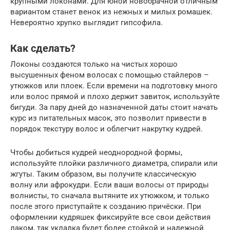
крупными локонами. Для юной новобрачной отличным
вариантом станет венок из нежных и милых ромашек.
Невероятно хрупко выглядит гипсофила.
Как сделать?
Локоны создаются только на чистых хорошо
высушенных феном волосах с помощью стайлеров –
утюжков или плоек. Если времени на подготовку много
или волос прямой и плохо держит завиток, используйте
бигуди. За пару дней до назначенной даты стоит начать
курс из питательных масок, это позволит привести в
порядок текстуру волос и облегчит накрутку кудрей.
Чтобы добиться кудрей неоднородной формы,
используйте плойки различного диаметра, спирали или
жгуты. Таким образом, вы получите классическую
волну или афрокудри. Если ваши волосы от природы
волнисты, то сначала вытяните их утюжком, и только
после этого приступайте к созданию причёски. При
оформлении кудряшек фиксируйте все свои действия
лаком, так укладка будет более стойкой и надежной.