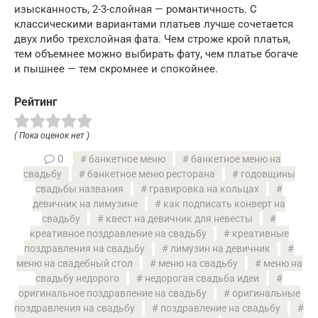
изысканность, 2-3-слойная — романтичность. С
классическими вариантами платьев лучше сочетается
двух либо трехслойная фата. Чем строже крой платья,
тем объемнее можно выбирать фату, чем платье богаче
и пышнее — тем скромнее и спокойнее.
Рейтинг
( Пока оценок нет )
0
банкетное меню
банкетное меню на
свадьбу
банкетное меню ресторана
годовщины
свадьбы названия
гравировка на кольцах
девичник на лимузине
как подписать конверт на
свадьбу
квест на девичник для невесты
креативное поздравление на свадьбу
креативные
поздравления на свадьбу
лимузин на девичник
меню на свадебный стол
меню на свадьбу
меню на
свадьбу недорого
недорогая свадьба идеи
оригинальное поздравление на свадьбу
оригинальные
поздравления на свадьбу
поздравление на свадьбу