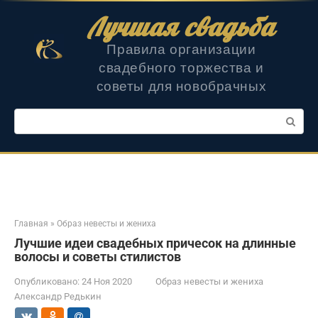
Перейти
Лучшая свадьба
к
контенту
Правила организации
свадебного торжества и
советы для новобрачных
Поиск:
Главная
»
Образ невесты и жениха
Лучшие идеи свадебных причесок на длинные
волосы и советы стилистов
Опубликовано:
24 Ноя 2020
Образ невесты и жениха
Александр Редькин