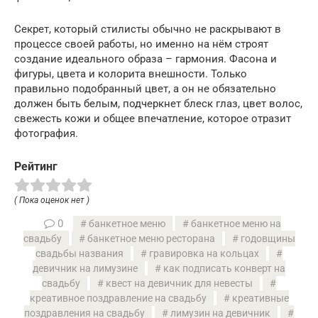
Секрет, который стилисты обычно не раскрывают в
процессе своей работы, но именно на нём строят
создание идеального образа – гармония. Фасона и
фигуры, цвета и колорита внешности. Только
правильно подобранный цвет, а он не обязательно
должен быть белым, подчеркнет блеск глаз, цвет волос,
свежесть кожи и общее впечатление, которое отразит
фотография.
Рейтинг
( Пока оценок нет )
0
банкетное меню
банкетное меню на
свадьбу
банкетное меню ресторана
годовщины
свадьбы названия
гравировка на кольцах
девичник на лимузине
как подписать конверт на
свадьбу
квест на девичник для невесты
креативное поздравление на свадьбу
креативные
поздравления на свадьбу
лимузин на девичник