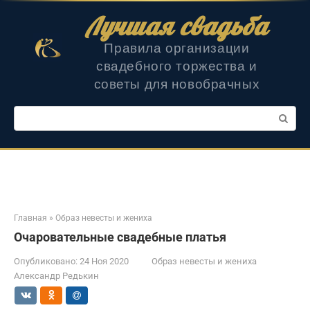
Перейти
Лучшая свадьба
к
контенту
Правила организации
свадебного торжества и
советы для новобрачных
Поиск:
Главная
»
Образ невесты и жениха
Очаровательные свадебные платья
Опубликовано:
24 Ноя 2020
Образ невесты и жениха
Александр Редькин