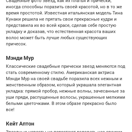
Свадебные фото звезд, как их платья и прически,
иногда способны поразить своей красотой, но в то же
время простотой. Известная итальянская модель Тина
Кунаки решила не прятать свои прекрасные кудри и
представила их во всей красе, сделав себе простую
укладку и доказав, что естественная красота ваших
волос может быть лучше любых существующих
причесок.
Мэнди Мур
Классические свадебные прически звезд меняются под
стать современному стилю. Американская актриса
Мэнди Мур на своей свадьбе поразила всех нежным и
женственным образом, который украшала элегантная
укладка: прямой пробор, нежные волны, зачесанные за
уши пряди, распущенные волосы, украшенные мелкими
белыми цветочками. В этом образе прекрасно было
все!
Кейт Аптон
Звездные невесты не перестают радовать нас своими