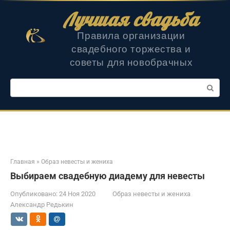
Перейти
Лучшая свадьба
к
контенту
Правила организации
свадебного торжества и
советы для новобрачных
Поиск:
Главная
»
Образ невесты и жениха
Выбираем свадебную диадему для невесты
Опубликовано:
24 Ноя 2020
Образ невесты и жениха
Александр Редькин