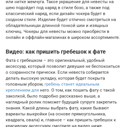
или нитке жемчуга. Такое украшение для невесты на
шею подойдет под наряд в стиле бохо, а также под
классический наряд, если дизайн чокера будет в
сходном стиле. Изделие будет отлично смотреться на
обладательницах длинной тонкой шеи и изящных
ключиц. Чокеры для невесты можно приобрести в
онлайн и оффлайн-магазинах в широком ассортименте.
Видео: как пришить гребешок к фате
Фата с гребешком – это оригинальный, удобный
аксессуар, который позволит девушке не беспокоиться
о сохранности прически. Если невеста собирается
делать высокую укладку, которая будет покрыта
головным убором,
гребень станет идеальным
креплением для
него. О том, как пошить фату с такой
заколкой, было подробно рассказано выше, а
наглядный ролик поможет будущей супруге закрепить
знания. Какой длины выбрать фату, какие бывают
варианты выкройки (на основе прямоугольника,
квадрата, овала) и, главное – как пришить гребешок к
красивому аксессуару смотрите на видео ниже.