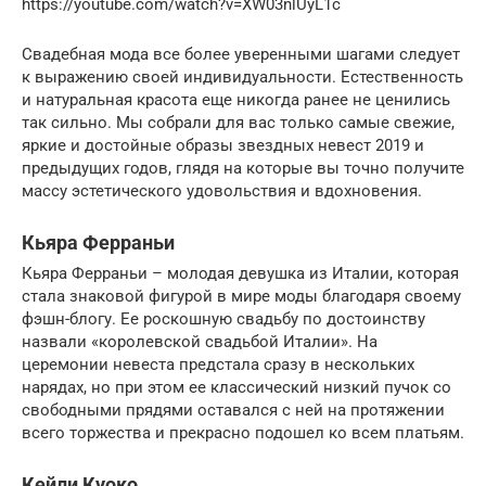
https://youtube.com/watch?v=XW03nlUyL1c
Свадебная мода все более уверенными шагами следует
к выражению своей индивидуальности. Естественность
и натуральная красота еще никогда ранее не ценились
так сильно. Мы собрали для вас только самые свежие,
яркие и достойные образы звездных невест 2019 и
предыдущих годов, глядя на которые вы точно получите
массу эстетического удовольствия и вдохновения.
Кьяра Ферраньи
Кьяра Ферраньи – молодая девушка из Италии, которая
стала знаковой фигурой в мире моды благодаря своему
фэшн-блогу. Ее роскошную свадьбу по достоинству
назвали «королевской свадьбой Италии». На
церемонии невеста предстала сразу в нескольких
нарядах, но при этом ее классический низкий пучок со
свободными прядями оставался с ней на протяжении
всего торжества и прекрасно подошел ко всем платьям.
Кейли Куоко