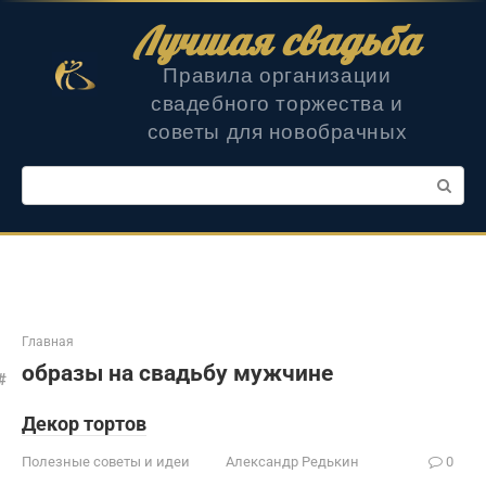
Перейти
Лучшая свадьба
к
контенту
Правила организации
свадебного торжества и
советы для новобрачных
Поиск:
Главная
образы на свадьбу мужчине
Декор тортов
Полезные советы и идеи
Александр Редькин
0