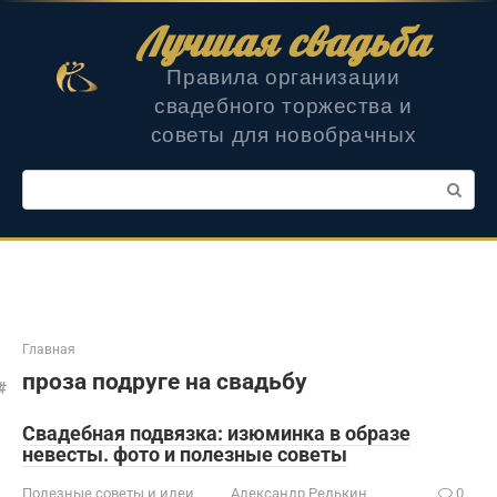
Перейти
Лучшая свадьба
к
контенту
Правила организации
свадебного торжества и
советы для новобрачных
Поиск:
Главная
проза подруге на свадьбу
Свадебная подвязка: изюминка в образе
невесты. фото и полезные советы
Полезные советы и идеи
Александр Редькин
0