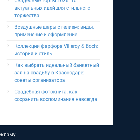
Свадебные торты 2026: 10
актуальных идей для стильного
торжества
Воздушные шары с гелием: виды,
применение и оформление
Коллекции фарфора Villeroy & Boch:
история и стиль
Как выбрать идеальный банкетный
зал на свадьбу в Краснодаре:
советы организатора
Свадебная фотокнига: как
сохранить воспоминания навсегда
екламу