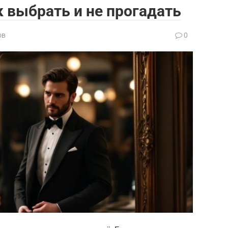
к выбрать и не прогадать
ов
0