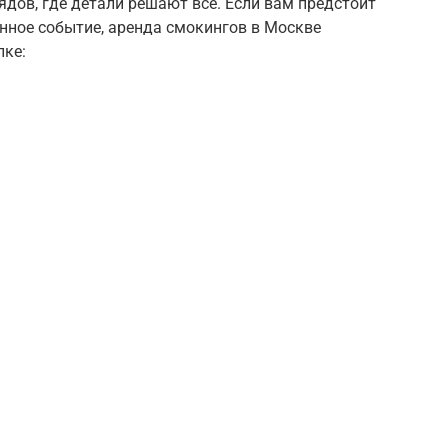
дов, где детали решают всё. Если вам предстоит
енное событие, аренда смокингов в Москве
пке: