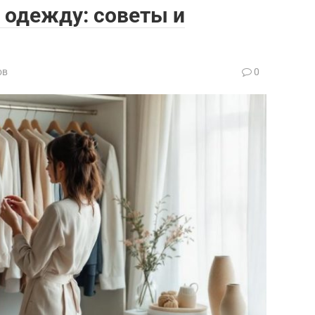
 одежду: советы и
ов
0