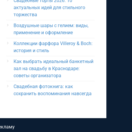
Свадебные торты 2026: 10
актуальных идей для стильного
торжества
Воздушные шары с гелием: виды,
применение и оформление
Коллекции фарфора Villeroy & Boch:
история и стиль
Как выбрать идеальный банкетный
зал на свадьбу в Краснодаре:
советы организатора
Свадебная фотокнига: как
сохранить воспоминания навсегда
екламу