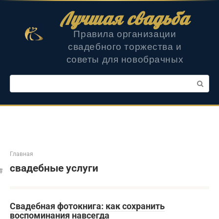
Перейти
Лучшая свадьба
к
контенту
Правила организации
свадебного торжества и
советы для новобрачных
Поиск:
Главная
свадебные услуги
Свадебная фотокнига: как сохранить
воспоминания навсегда