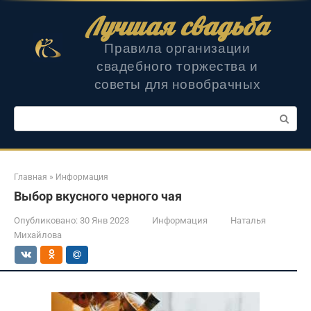
Перейти
Лучшая свадьба
к
контенту
Правила организации
свадебного торжества и
советы для новобрачных
Поиск:
Главная
»
Информация
Выбор вкусного черного чая
Опубликовано:
30 Янв 2023
Информация
Наталья
Михайлова