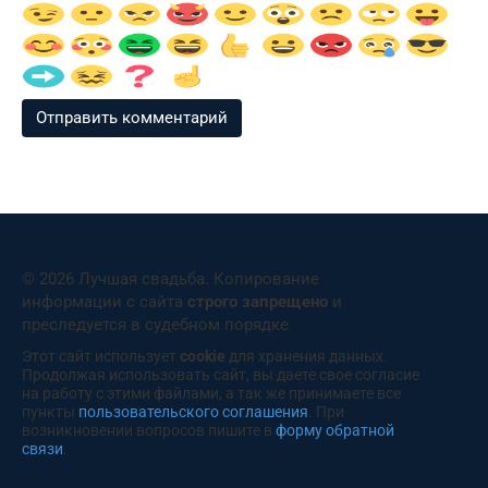
© 2026 Лучшая свадьба. Копирование
информации с сайта
строго запрещено
и
преследуется в судебном порядке
Этот сайт использует
cookie
для хранения данных.
Продолжая использовать сайт, вы даете свое согласие
на работу с этими файлами, а так же принимаете все
пункты
пользовательского соглашения
. При
возникновении вопросов пишите в
форму обратной
связи
.