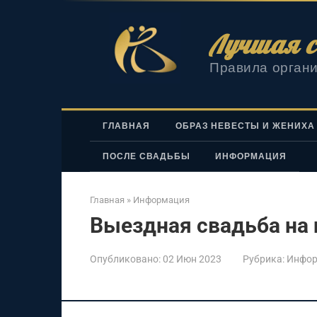
Перейти
к
Лучшая с
контенту
Правила органи
ГЛАВНАЯ
ОБРАЗ НЕВЕСТЫ И ЖЕНИХА
ПОСЛЕ СВАДЬБЫ
ИНФОРМАЦИЯ
Главная
»
Информация
Выездная свадьба на
Опубликовано:
02 Июн 2023
Рубрика:
Инфор