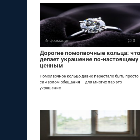
Информация
0
Дорогие помолвочные кольца: чт
делает украшение по-настоящему
ценным
Помолвочное кольцо давно перестало быть просто
символом обещания — для многих пар это
украшение