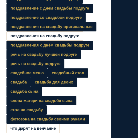
поздравление с днем свадьбы подруге
поздравление со свадьбой подруге
поздравления на свадьбу оригинальные
поздравления на свадьбу подруге
поздравления с днём свадьбы подруге
речь на свадьбу лучшей подруге
речь на свадьбу подруге
свадебное меню
свадебный стол
свадьба
свадьба для двоих
свадьба сына
слова матери на свадьбе сына
стол на свадьбу
фотозона на свадьбу своими руками
что дарят на венчание