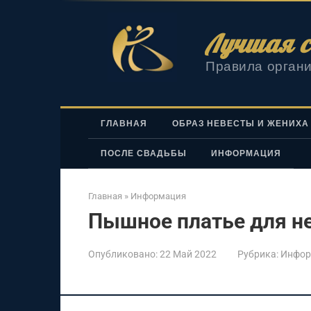
Перейти
к
Лучшая с
контенту
Правила органи
ГЛАВНАЯ
ОБРАЗ НЕВЕСТЫ И ЖЕНИХА
ПОСЛЕ СВАДЬБЫ
ИНФОРМАЦИЯ
Главная
»
Информация
Пышное платье для н
Опубликовано:
22 Май 2022
Рубрика:
Инфор