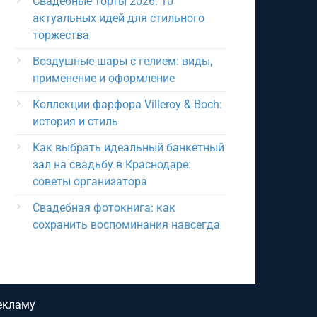
Свадебные торты 2026: 10
актуальных идей для стильного
торжества
Воздушные шары с гелием: виды,
применение и оформление
Коллекции фарфора Villeroy & Boch:
история и стиль
Как выбрать идеальный банкетный
зал на свадьбу в Краснодаре:
советы организатора
Свадебная фотокнига: как
сохранить воспоминания навсегда
екламу