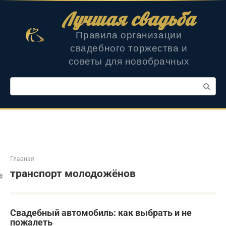
Перейти
Лучшая свадьба
к
контенту
Правила организации
свадебного торжества и
советы для новобрачных
Поиск:
Главная
транспорт молодожёнов
Свадебный автомобиль: как выбрать и не
пожалеть