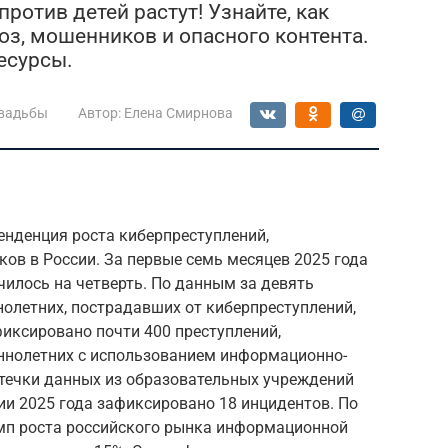
ротив детей растут! Узнайте, как
оз, мошенников и опасного контента.
есурсы.
свадьбы
Автор:
Елена Смирнова
енденция роста киберпреступлений,
ков в России. За первые семь месяцев 2025 года
чилось на четверть. По данным за девять
нолетних, пострадавших от киберпреступлений,
фиксировано почти 400 преступлений,
ннолетних с использованием информационно-
течки данных из образовательных учреждений
ии 2025 года зафиксировано 18 инцидентов. По
емп роста российского рынка информационной