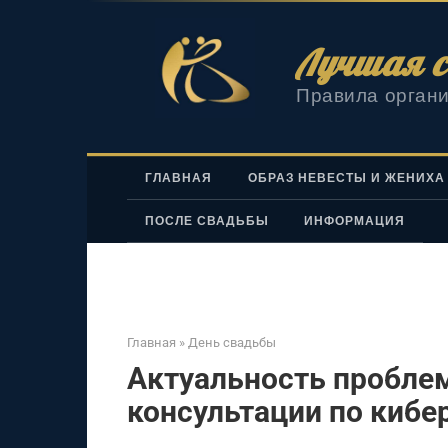
Перейти
к
Лучшая с
контенту
Правила органи
ГЛАВНАЯ
ОБРАЗ НЕВЕСТЫ И ЖЕНИХА
ПОСЛЕ СВАДЬБЫ
ИНФОРМАЦИЯ
Главная
»
День свадьбы
Актуальность пробле
консультации по кибе