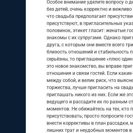
Особое внимание уделите вопросу о д
без детей, очень корректно и вежлив
что свадьба предполагает присутстви
присутствуют, в пригласительных ука
половинок, этикет гласит: женатые го
знакомы с их супругами. Однако при
друга, с которым они вместе всего тр
близость отношений и стабильность п
серьёзны, то приглашение «плюс один
это новое знакомство, вы вправе при
отношения и связи гостей. Если каки
между собой, и велик риск, что выяс
торжества, лучше пригласить на свадь
приглашать никого из них. Если же э
ведущего и рассадите их по разным с
моментов. Не обижайтесь на тех, кто
присутствовать; просто попросите гос
внести коррективы в план рассадки, 
лишних трат и неудобных моментов в