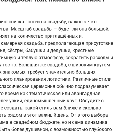
ю списка гостей на свадьбу, важно чётко
тва. Масштаб свадьбы – будет ли она большой,
ияет на количество приглашённых и,
, камерная свадьба, предполагающая присутствие
ья, сёстры, бабушки и дедушки, крестные
нтимную и тёплую атмосферу, сократить расходы и
гостю. Большая же свадьба, с широким кругом
их знакомых, требует значительно больших
ьного планирования логистики. Различные стили
 классическая церемония обычно подразумевает
то время как тематическая или авангардная
лее узкий, единомышленный круг. Обсудите с
е создать, какой стиль вам ближе и сколько
еть рядом в этот важный день. От этого выбора
умма в свадебном бюджете, но и сама динамика
быть более душевной, с возможностью глубокого