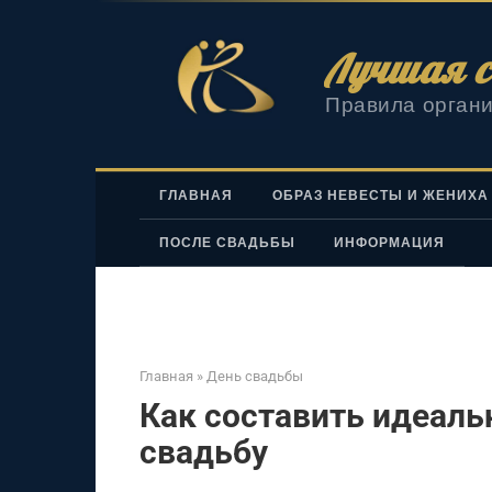
Перейти
к
Лучшая с
контенту
Правила органи
ГЛАВНАЯ
ОБРАЗ НЕВЕСТЫ И ЖЕНИХА
ПОСЛЕ СВАДЬБЫ
ИНФОРМАЦИЯ
Главная
»
День свадьбы
Как составить идеаль
свадьбу