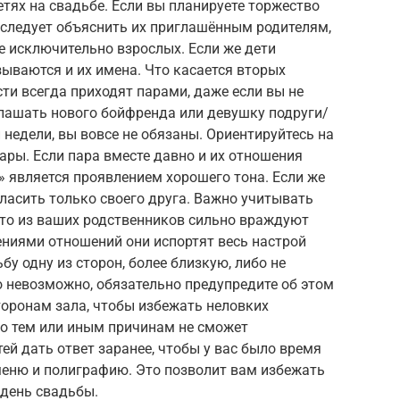
етях на свадьбе. Если вы планируете торжество
о следует объяснить их приглашённым родителям,
е исключительно взрослых. Если же дети
зываются и их имена. Что касается вторых
сти всегда приходят парами, даже если вы не
глашать нового бойфренда или девушку подруги/
и недели, вы вовсе не обязаны. Ориентируйтесь на
ары. Если пара вместе давно и их отношения
» является проявлением хорошего тона. Если же
гласить только своего друга. Важно учитывать
е-то из ваших родственников сильно враждуют
нениями отношений они испортят весь настрой
бу одну из сторон, более близкую, либо не
то невозможно, обязательно предупредите об этом
торонам зала, чтобы избежать неловких
 по тем или иным причинам не сможет
тей дать ответ заранее, чтобы у вас было время
меню и полиграфию. Это позволит вам избежать
 день свадьбы.