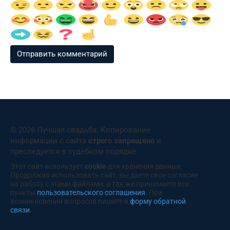
© 2026 Лучшая свадьба. Копирование
информации с сайта
строго запрещено
и
преследуется в судебном порядке
Этот сайт использует
cookie
для хранения данных.
Продолжая использовать сайт, вы даете свое согласие
на работу с этими файлами, а так же принимаете все
пункты
пользовательского соглашения
. При
возникновении вопросов пишите в
форму обратной
связи
.