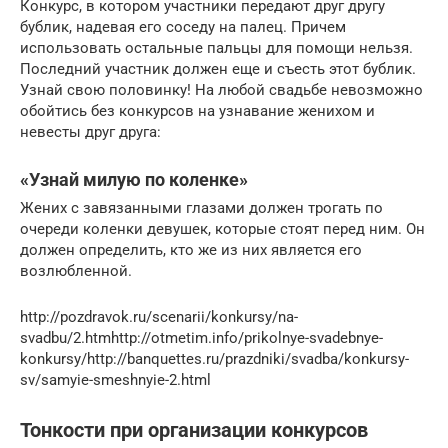
Конкурс, в котором участники передают друг другу
бублик, надевая его соседу на палец. Причем
использовать остальные пальцы для помощи нельзя.
Последний участник должен еще и съесть этот бублик.
Узнай свою половинку! На любой свадьбе невозможно
обойтись без конкурсов на узнавание женихом и
невесты друг друга:
«Узнай милую по коленке»
Жених с завязанными глазами должен трогать по
очереди коленки девушек, которые стоят перед ним. Он
должен определить, кто же из них является его
возлюбленной.
http://pozdravok.ru/scenarii/konkursy/na-
svadbu/2.htmhttp://otmetim.info/prikolnye-svadebnye-
konkursy/http://banquettes.ru/prazdniki/svadba/konkursy-
sv/samyie-smeshnyie-2.html
Тонкости при организации конкурсов