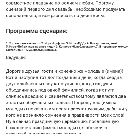
совместное плавание по волнам любви. Поэтому
сценарий первого дня свадьбы, необходимо продумать
основательно, и все расписать по действиям.
Программа сценария:
1. Торжественная часть.2. Игра «Цифры».3. Игра «ПДД».4. Выступление детей.
5. Игра «Пойду туда, не знаю куда».6. Конкурс «Я люблю жену».7. В перерывах между
застольями – музыкальные паузы.
Ведущий:
Дорогие друзья, гости и конечно же молодые (имена)!
Вот и наступил тот долгожданный день, когда сердца
двух влюбленных звучат в унисон, когда их души
объединились под одной фамилией, когда их пути
слились воедино и свидетельством тому являются два
золотых обручальных кольца. Попрошу вас (имена
молодых) показать им всем присутствующим, дабы ни у
кого не возникло сомнения в правдивости моих слов!
Ну а сейчас праздничную церемонию, посвященную
бракосочетанию (имена молодых), я объявляю
открытой, и попрошу всех встать и