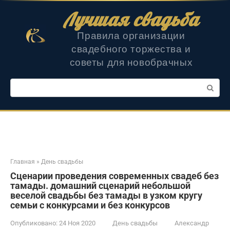
Перейти
Лучшая свадьба
к
контенту
Правила организации
свадебного торжества и
советы для новобрачных
Поиск:
Главная
»
День свадьбы
Сценарии проведения современных свадеб без
тамады. домашний сценарий небольшой
веселой свадьбы без тамады в узком кругу
семьи с конкурсами и без конкурсов
Опубликовано:
24 Ноя 2020
День свадьбы
Александр