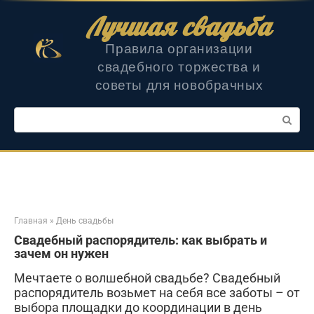
Перейти
Лучшая свадьба
к
контенту
Правила организации
свадебного торжества и
советы для новобрачных
Поиск:
Главная
»
День свадьбы
Свадебный распорядитель: как выбрать и
зачем он нужен
Мечтаете о волшебной свадьбе? Свадебный
распорядитель возьмет на себя все заботы – от
выбора площадки до координации в день