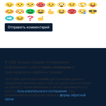
© 2026 Лучшая свадьба. Копирование
информации с сайта
строго запрещено
и
преследуется в судебном порядке
Этот сайт использует
cookie
для хранения данных.
Продолжая использовать сайт, вы даете свое согласие
на работу с этими файлами, а так же принимаете все
пункты
пользовательского соглашения
. При
возникновении вопросов пишите в
форму обратной
связи
.