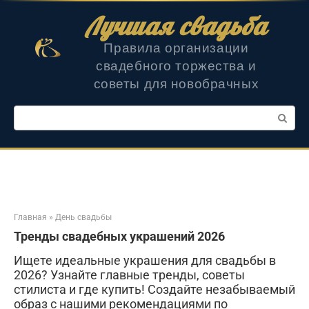
Перейти
Лучшая свадьба
к
контенту
Правила организации
свадебного торжества и
советы для новобрачных
Поиск:
Главная
»
День свадьбы
Тренды свадебных украшений 2026
Ищете идеальные украшения для свадьбы в
2026? Узнайте главные тренды, советы
стилиста и где купить! Создайте незабываемый
образ с нашими рекомендациями по