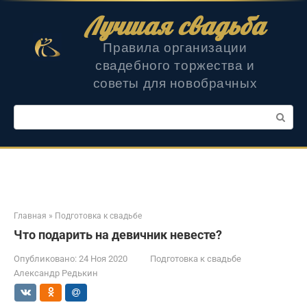
Перейти
Лучшая свадьба
к
контенту
Правила организации
свадебного торжества и
советы для новобрачных
Поиск:
Главная
»
Подготовка к свадьбе
Что подарить на девичник невесте?
Опубликовано:
24 Ноя 2020
Подготовка к свадьбе
Александр Редькин