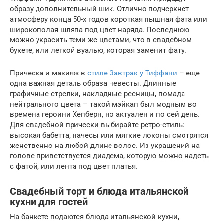
образу дополнительный шик. Отлично подчеркнет
атмосферу конца 50-х годов короткая пышная фата или
широкополая шляпа под цвет наряда. Последнюю
можно украсить теми же цветами, что в свадебном
букете, или легкой вуалью, которая заменит фату.
Прическа и макияж в
стиле Завтрак у Тиффани
– еще
одна важная деталь образа невесты. Длинные
графичные стрелки, накладные ресницы, помада
нейтрального цвета – такой мэйкап был модным во
времена героини Хепберн, но актуален и по сей день.
Для свадебной прически выбирайте ретро-стиль:
высокая бабетта, начесы или мягкие локоны смотрятся
женственно на любой длине волос. Из украшений на
голове приветствуется диадема, которую можно надеть
с фатой, или лента под цвет платья.
Свадебный торт и блюда итальянской
кухни для гостей
На банкете подаются блюда итальянской кухни,