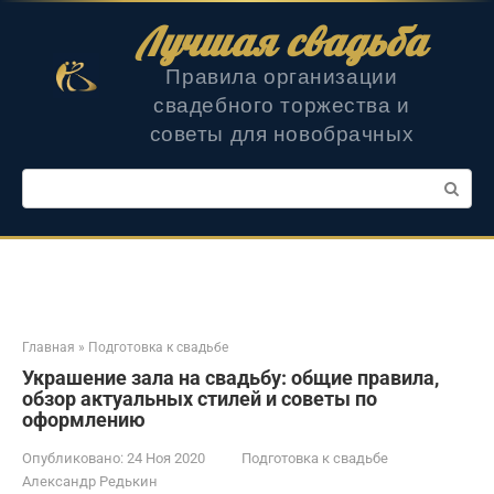
Перейти
Лучшая свадьба
к
контенту
Правила организации
свадебного торжества и
советы для новобрачных
Поиск:
Главная
»
Подготовка к свадьбе
Украшение зала на свадьбу: общие правила,
обзор актуальных стилей и советы по
оформлению
Опубликовано:
24 Ноя 2020
Подготовка к свадьбе
Александр Редькин