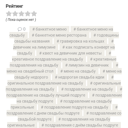
Рейтинг
( Пока оценок нет )
0
банкетное меню
банкетное меню на
свадьбу
банкетное меню ресторана
годовщины
свадьбы названия
гравировка на кольцах
девичник на лимузине
как подписать конверт на
свадьбу
квест на девичник для невесты
креативное поздравление на свадьбу
креативные
поздравления на свадьбу
лимузин на девичник
меню на свадебный стол
меню на свадьбу
меню на
свадьбу недорого
недорогая свадьба идеи
оригинальное поздравление на свадьбу
оригинальные
поздравления на свадьбу
поздравление на свадьбу
поздравление на свадьбу лучшей подруге
поздравление
на свадьбу подруге
поздравление на свадьбу
прикольные
поздравление подруге на свадьбу
поздравление с днем свадьбы подруге
поздравление со
свадьбой подруге
поздравления на свадьбу
оригинальные
поздравления с днём свадьбы подруге