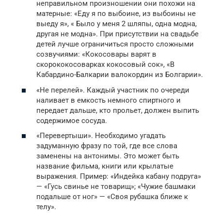
неправильном произношении они похожи на
матерные: «Еду я по выбоине, из выбоины не
выеду я», « Было у меня 2 шляпы, одна модна,
другая не модна». При присутствии на свадьбе
детей лучше ограничиться просто сложными
созвучиями: «Кокосовары варят в
скорококосоварках кокосовый сок», «В
Кабардино-Балкарии валокордин из Болгарии».
«Не перелей». Каждый участник по очереди
наливает в емкость немного спиртного и
передает дальше, кто прольет, должен выпить
содержимое сосуда.
«Перевертыши». Необходимо угадать
задуманную фразу по той, где все слова
заменены на антонимы. Это может быть
название фильма, книги или крылатые
выражения. Пример: «Индейка кабану подруга»
— «Гусь свинье не товарищ»; «Чужие башмаки
подальше от ног» — «Своя рубашка ближе к
телу».