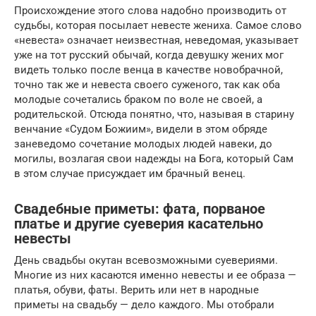
Происхождение этого слова надобно производить от
судьбы, которая посылает невесте жениха. Самое слово
«невеста» означает неизвестная, неведомая, указывает
уже на тот русский обычай, когда девушку жених мог
видеть только после венца в качестве новобрачной,
точно так же и невеста своего суженого, так как оба
молодые сочетались браком по воле не своей, а
родительской. Отсюда понятно, что, называя в старину
венчание «Судом Божиим», видели в этом обряде
заневедомо сочетание молодых людей навеки, до
могилы, возлагая свои надежды на Бога, который Сам
в этом случае присуждает им брачный венец.
Свадебные приметы: фата, порваное
платье и другие суеверия касательно
невесты
День свадьбы окутан всевозможными суевериями.
Многие из них касаются именно невесты и ее образа —
платья, обуви, фаты. Верить или нет в народные
приметы на свадьбу — дело каждого. Мы отобрали