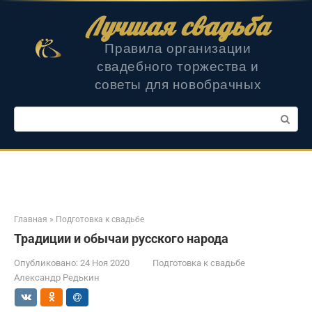
Перейти
Лучшая свадьба
к
контенту
Правила организации
свадебного торжества и
советы для новобрачных
Поиск:
Главная
»
Подготовка к свадьбе
Традиции и обычаи русского народа
Опубликовано:
24 Ноя 2020
Подготовка к свадьбе
Александр Редькин