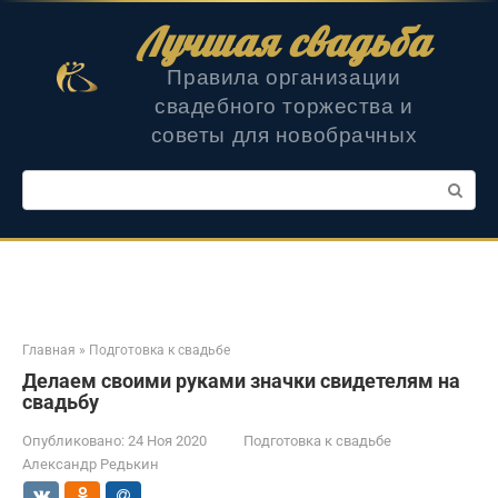
Перейти
Лучшая свадьба
к
контенту
Правила организации
свадебного торжества и
советы для новобрачных
Поиск:
Главная
»
Подготовка к свадьбе
Делаем своими руками значки свидетелям на
свадьбу
Опубликовано:
24 Ноя 2020
Подготовка к свадьбе
Александр Редькин