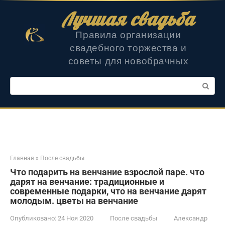
Перейти
Лучшая свадьба
к
контенту
Правила организации
свадебного торжества и
советы для новобрачных
Поиск:
Главная
»
После свадьбы
Что подарить на венчание взрослой паре. что
дарят на венчание: традиционные и
современные подарки, что на венчание дарят
молодым. цветы на венчание
Опубликовано:
24 Ноя 2020
После свадьбы
Александр