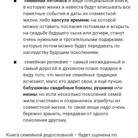
семейная летопись
в виде специальной книги,
в которую жених и невеста будут вписывать все
памятные события и даты их совместной
жизни; либо
капсула времени
, на которой
можно оставить послание потомкам и вскрыть
на свадьбе будущего сына или дочери, станут
очень нужными и трогательными подарками,
которые потом можно будет передавать по
наследству будущим поколениям;
семейная реликвия – самый неожиданный и
самый дорогой в духовном плане подарок в
виду того, что многие семейные традиции
исчезают, мало кто дарит свои, а ещё лучше,
бабушкины свадебные бокалы
,
рушники
или
иконы
; но если несколько поколений семей
жили счастливо и сохранились атрибуты их
совместной жизни, то такие вещи надо очень
бережно хранить, передавая от одного
поколения другому.
Книга семейной родословной – будет оценена по