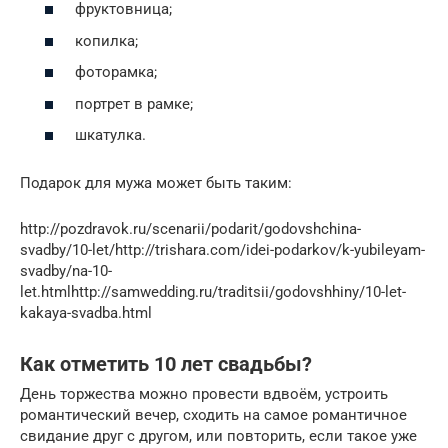
фруктовница;
копилка;
фоторамка;
портрет в рамке;
шкатулка.
Подарок для мужа может быть таким:
http://pozdravok.ru/scenarii/podarit/godovshchina-
svadby/10-let/http://trishara.com/idei-podarkov/k-yubileyam-
svadby/na-10-
let.htmlhttp://samwedding.ru/traditsii/godovshhiny/10-let-
kakaya-svadba.html
Как отметить 10 лет свадьбы?
День торжества можно провести вдвоём, устроить
романтический вечер, сходить на самое романтичное
свидание друг с другом, или повторить, если такое уже