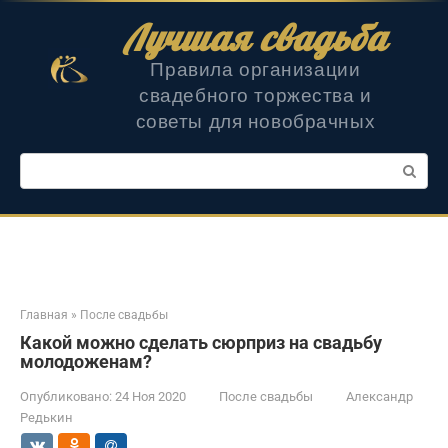
Перейти
Лучшая свадьба
к
контенту
Правила организации
свадебного торжества и
советы для новобрачных
Поиск:
Главная
»
После свадьбы
Какой можно сделать сюрприз на свадьбу
молодоженам?
Опубликовано:
24 Ноя 2020
После свадьбы
Александр
Редькин