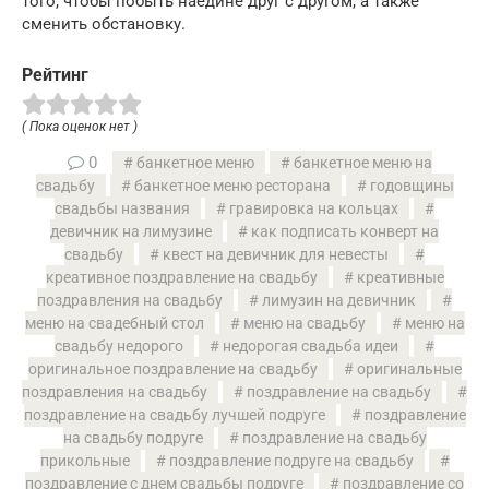
того, чтобы побыть наедине друг с другом, а также
сменить обстановку.
Рейтинг
( Пока оценок нет )
0
банкетное меню
банкетное меню на
свадьбу
банкетное меню ресторана
годовщины
свадьбы названия
гравировка на кольцах
девичник на лимузине
как подписать конверт на
свадьбу
квест на девичник для невесты
креативное поздравление на свадьбу
креативные
поздравления на свадьбу
лимузин на девичник
меню на свадебный стол
меню на свадьбу
меню на
свадьбу недорого
недорогая свадьба идеи
оригинальное поздравление на свадьбу
оригинальные
поздравления на свадьбу
поздравление на свадьбу
поздравление на свадьбу лучшей подруге
поздравление
на свадьбу подруге
поздравление на свадьбу
прикольные
поздравление подруге на свадьбу
поздравление с днем свадьбы подруге
поздравление со