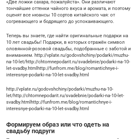
«Две ложки сахара, пожалуйста». Они различают
тончайшие оттенки чайного вкуса и аромата, и поэтому
оценят все нюансы 10 сортов китайского чая: от
согревающего и бодрящего до успокаивающего.
Теперь вы знаете, где найти оригинальные подарки на
10 лет свадьбы! Подарки, в которых отражён символ
оловянной-розовой свадьбы, подобранные с заботой и
вниманием. http://vplate.ru/godovshchiny/podarki/muzhu-
na-10-let/http://chtomnepodarit.ru/svadebnie/podarki-na-10-
let-svadby.htmlhttp://funfrom.me/blog/romantichnye-i-
interesnye-podarki-na-10-let-svadby.html
http://vplate.ru/godovshchiny/podarki/muzhu-na-10-
let/http://chtomnepodarit.ru/svadebnie/podarki-na-10-let-
svadby.htmlhttp://funfrom.me/blog/romantichnye-i-
interesnye-podarki-na-10-let-svadby.html
Формируем образ или что одеть на
свадьбу подруги