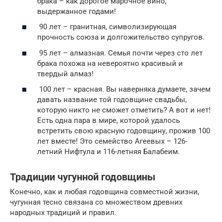
брака – как дорогое марочное вино,
выдержанное годами!
90 лет – гранитная, символизирующая
прочность союза и долгожительство супругов.
95 лет – алмазная. Семья почти через сто лет
брака похожа на невероятно красивый и
твердый алмаз!
100 лет – красная. Вы наверняка думаете, зачем
давать название той годовщине свадьбы,
которую никто не сможет отметить? А вот и нет!
Есть одна пара в мире, которой удалось
встретить свою красную годовщину, прожив 100
лет вместе! Это семейство Агеевых – 126-
летний Нифтула и 116-летняя Балабеим.
Традиции чугунной годовщины
Конечно, как и любая годовщина совместной жизни,
чугунная тесно связана со множеством древних
народных традиций и правил.