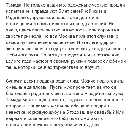
Тамада: Не только наши молодожены с честью прошли
испытание и празднуют 5 лет семейной жизни.
Родители супружеской пары тоже достойны
восхищения и самых искренних поздравлений. Не
знаю, приснилась ли мне эта новость, или сорока на
хвосте принесла, но вся Москва полнится слухами о
самой лучшей теще в мире теще. И эта легендарная
женщина сегодня празднует годовщину свадьбы своего
любимого зятя. По этому поводу зять на протяжении
целого года мастерил своими руками подарок любимой
теще, который сейчас торжественно вручит.
Супруги дарят подарки родителям. Можно подготовить
смешные дипломы. Пусть муж прочитает, за что он
благодарен родителям жены, а жена – родителям мужа.
Тамада может подшучивать, задавая провокационные
вопросы. Например, не вы ли обещали подарить
невестке норковую шубу на 5 годовщину свадьбы? Или
выразить сомнение, что бабушки помогают в
воспитании внуков, если у семьи есть дети.