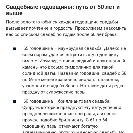
Свадебные годовщины: путь от 50 лет и
выше
После золотого юбилея каждая годовщина свадьбы
вызывает почтение и гордость. Продолжаем знакомить
вас со списком свадеб по годам после 50 лет брака:
55 годовщина – изумрудная свадьба. Далеко не
всем парам удается встретить эту годовщину
вместе. Изумруд – очень редкий и драгоценный
камень, что весьма символично для такой
солидной даты. Названия годовщин свадеб с 56
по 59 не менее красивые: ивовая, топазовая,
урановая и свадьба Зевса. Но такие даты редко
празднуют супружеские пары.
60 годовщина – бриллиантовая свадьба.
Супруги, которые празднуют эту дату, успешно
преодолели жизненные преграды, а их союз
прочен, подобно бриллианту. С 61 по 64
годовщину пары отмечают богатую,
аквамариновую, ртутную и веселую свадьбу. Но