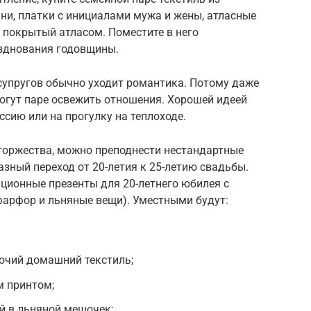
ни, платки с инициалами мужа и жены, атласные
 покрытый атласом. Поместите в него
зднования годовщины.
 супругов обычно уходит романтика. Потому даже
огут паре освежить отношения. Хорошей идеей
ссию или на прогулку на теплоходе.
 торжества, можно преподнести нестандартные
азный переход от 20-летия к 25-летию свадьбы.
ионные презенты для 20-летнего юбилея с
фарфор и льняные вещи). Уместными будут:
рочий домашний текстиль;
м принтом;
й в льняной мешочек;