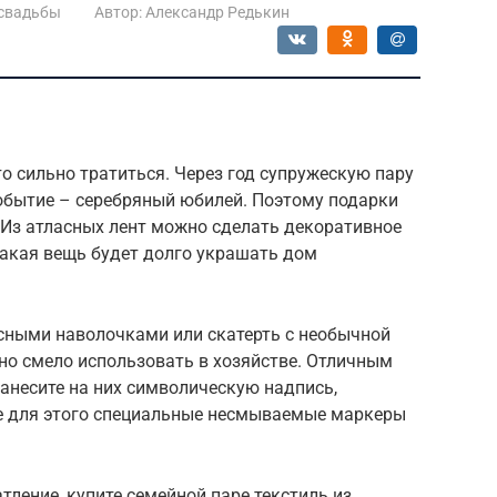
 свадьбы
Автор:
Александр Редькин
о сильно тратиться. Через год супружескую пару
событие – серебряный юбилей. Поэтому подарки
 Из атласных лент можно сделать декоративное
Такая вещь будет долго украшать дом
сными наволочками или скатерть с необычной
о смело использовать в хозяйстве. Отличным
анесите на них символическую надпись,
е для этого специальные несмываемые маркеры
тление, купите семейной паре текстиль из