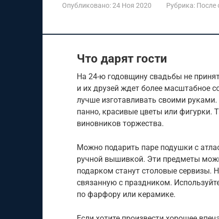
Опубликовано:
24 Ноя 2020
Рубрика:
После
Что дарят гости
На 24-ю годовщину свадьбы не принят
и их друзей ждет более масштабное 
лучше изготавливать своими руками.
панно, красивые цветы или фигурки. 
виновников торжества.
Можно подарить паре подушки с атла
ручной вышивкой. Эти предметы можн
подарком станут столовые сервизы. Н
связанную с праздником. Используйт
по фарфору или керамике.
Если хотите произвести хорошее впеча