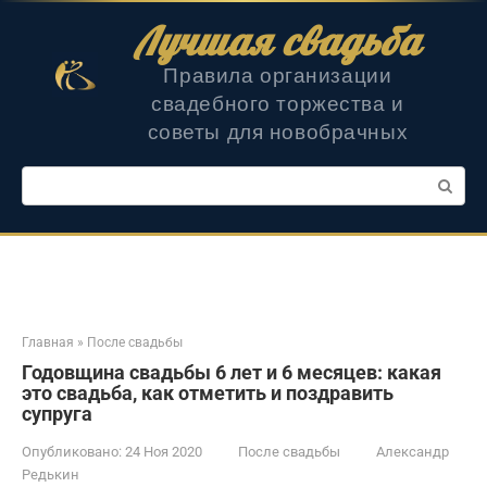
Перейти
Лучшая свадьба
к
контенту
Правила организации
свадебного торжества и
советы для новобрачных
Поиск:
Главная
»
После свадьбы
Годовщина свадьбы 6 лет и 6 месяцев: какая
это свадьба, как отметить и поздравить
супруга
Опубликовано:
24 Ноя 2020
После свадьбы
Александр
Редькин