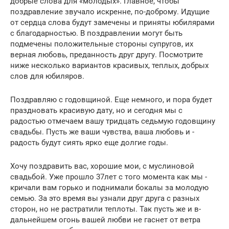
добрые слова для «молодых». Главное, чтобы
поздравление звучало искренне, по-доброму. Идущие
от сердца слова будут замечены и приняты юбилярами
с благодарностью. В поздравлении могут быть
подмечены положительные стороны супругов, их
верная любовь, преданность друг другу. Посмотрите
ниже несколько вариантов красивых, теплых, добрых
слов для юбиляров.
Поздравляю с ­годовщиной. Еще немного, и ­пора будет
праздновать красивую дату, но ­и сегодня мы ­с
радостью отмечаем вашу тридцать седьмую годовщину
свадьбы. Пусть же­ ваши чувства, ваша любовь и ­
радость будут сиять ярко еще долгие годы.
Хочу поздравить вас, хорошие мои, с­ муслиновой
свадьбой. Уже прошло 37­лет с ­того момента как мы ­
кричали вам горько и­ поднимали бокалы за ­молодую
семью. За ­это время вы­ узнали друг друга с­ разных
сторон, но ­не растратили теплоты. Так пусть же­ и в­
дальнейшем огонь вашей любви не ­гаснет от­ ветра