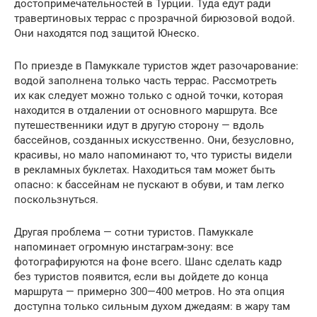
достопримечательностей в Турции. Туда едут ради
травертиновых террас с прозрачной бирюзовой водой.
Они находятся под защитой Юнеско.
По приезде в Памуккале туристов ждет разочарование:
водой заполнена только часть террас. Рассмотреть
их как следует можно только с одной точки, которая
находится в отдалении от основного маршрута. Все
путешественники идут в другую сторону — вдоль
бассейнов, созданных искусственно. Они, безусловно,
красивы, но мало напоминают то, что туристы видели
в рекламных буклетах. Находиться там может быть
опасно: к бассейнам не пускают в обуви, и там легко
поскользнуться.
Другая проблема — сотни туристов. Памуккале
напоминает огромную инстаграм-зону: все
фотографируются на фоне всего. Шанс сделать кадр
без туристов появится, если вы дойдете до конца
маршрута — примерно 300—400 метров. Но эта опция
доступна только сильным духом джедаям: в жару там