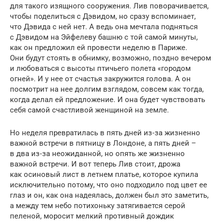
для такого изящного сооружения. Лив поворачивается,
чтобы поделиться с Дэвидом, но сразу вспоминает,
что Дэвида с ней нет. А ведь она мечтала подняться
с Дэвидом на Эйфелеву башню с той самой минуты,
как он предложил ей провести неделю в Париже.
Они будут стоять в обнимку, возможно, поздно вечером
и любоваться с высоты птичьего полета «городом
огней». И у нее от счастья закружится голова. А он
посмотрит на нее долгим взглядом, совсем как тогда,
когда делал ей предложение. И она будет чувствовать
себя самой счастливой женщиной на земле.
Но неделя превратилась в пять дней из‑за жизненно
важной встречи в пятницу в Лондоне, а пять дней –
в два из‑за неожиданной, но опять же жизненно
важной встречи. И вот теперь Лив стоит, дрожа
как осиновый лист в летнем платье, которое купила
исключительно потому, что оно подходило под цвет ее
глаз и он, как она надеялась, должен был это заметить,
а между тем небо потихоньку затягивается серой
пеленой, моросит мелкий противный дождик