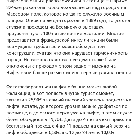
Эйфелева башня, расположенная в столице – Париже.
324-метровая она гордо возвышается над городом на
Марсовом поле, которое когда-то служило военным
плацом. Открыли ее для горожан в 1889 году, тогда она
служила проходом на Всемирную выставку,
приуроченную к 100-летию взятия Бастилии. Многие
представители французской интеллигенции были
возмущены грубостью и масштабом данной
конструкции, считая, что она нарушает гармоничность
города. Но все ходатайства о ее демонтаже были
отклонены с приходом эпохи радио – именно на
Эйфелевой башне разместились первые радиоантенны.
Фотографироваться на фоне башни может любой
желающий, а вот попасть внутрь турист сможет,
заплатив 25,90€ за самый высокий уровень подъема на
лифте. Кстати, до второго уровня можно добраться по
лестнице, а до самого верха уже на лифте, в этом случае
билет обойдется в 19,70€. Дети до 4 лет имеют право на
бесплатный проход, с 4 до 11 подъем на самый верх на
лифте обойдется в 6,50€, а с 12 до 24 лет в 13,00€.