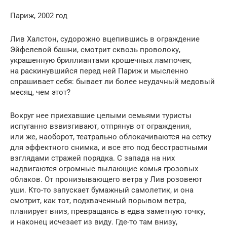
Париж, 2002 год
Лив Халстон, судорожно вцепившись в ограждение
Эйфелевой башни, смотрит сквозь проволоку,
украшенную бриллиантами крошечных лампочек,
на раскинувшийся перед ней Париж и мысленно
спрашивает себя: бывает ли более неудачный медовый
месяц, чем этот?
Вокруг нее приехавшие целыми семьями туристы
испуганно взвизгивают, отпрянув от ограждения,
или же, наоборот, театрально облокачиваются на сетку
для эффектного снимка, и все это под бесстрастными
взглядами стражей порядка. С запада на них
надвигаются огромные пылающие комья грозовых
облаков. От пронизывающего ветра у Лив розовеют
уши. Кто-то запускает бумажный самолетик, и она
смотрит, как тот, подхваченный порывом ветра,
планирует вниз, превращаясь в едва заметную точку,
и наконец исчезает из виду. Где-то там внизу,