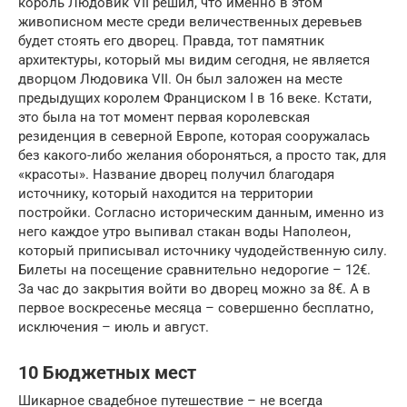
король Людовик VII решил, что именно в этом
живописном месте среди величественных деревьев
будет стоять его дворец. Правда, тот памятник
архитектуры, который мы видим сегодня, не является
дворцом Людовика VII. Он был заложен на месте
предыдущих королем Франциском I в 16 веке. Кстати,
это была на тот момент первая королевская
резиденция в северной Европе, которая сооружалась
без какого-либо желания обороняться, а просто так, для
«красоты». Название дворец получил благодаря
источнику, который находится на территории
постройки. Согласно историческим данным, именно из
него каждое утро выпивал стакан воды Наполеон,
который приписывал источнику чудодейственную силу.
Билеты на посещение сравнительно недорогие – 12€.
За час до закрытия войти во дворец можно за 8€. А в
первое воскресенье месяца – совершенно бесплатно,
исключения – июль и август.
10 Бюджетных мест
Шикарное свадебное путешествие – не всегда