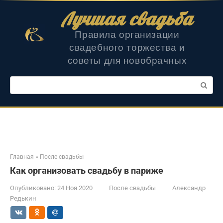
Перейти
Лучшая свадьба
к
контенту
Правила организации
свадебного торжества и
советы для новобрачных
Поиск:
Главная
»
После свадьбы
Как организовать свадьбу в париже
Опубликовано:
24 Ноя 2020
После свадьбы
Александр
Редькин