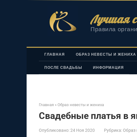
Перейти
к
Лучшая с
контенту
Правила органи
ГЛАВНАЯ
ОБРАЗ НЕВЕСТЫ И ЖЕНИХА
ПОСЛЕ СВАДЬБЫ
ИНФОРМАЦИЯ
Главная
»
Образ невесты и жениха
Свадебные платья в я
Опубликовано:
24 Ноя 2020
Рубрика:
Образ 