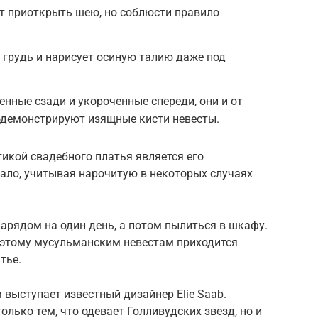
т приоткрыть шею, но соблюсти правило
 грудь и нарисует осиную талию даже под
нные сзади и укороченные спереди, они и от
родемонстрируют изящные кисти невесты.
икой свадебного платья является его
чало, учитывая нарочитую в некоторых случаях
арядом на один день, а потом пылиться в шкафу.
Поэтому мусульманским невестам приходится
тье.
выступает известный дизайнер Elie Saab.
лько тем, что одевает Голливудских звезд, но и