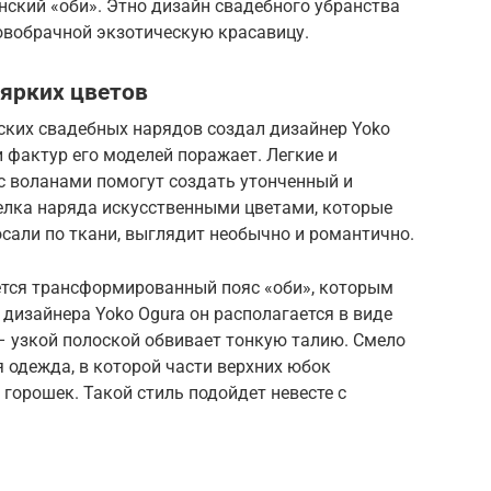
ский «оби». Этно дизайн свадебного убранства
овобрачной экзотическую красавицу.
 ярких цветов
ких свадебных нарядов создал дизайнер Yoko
и фактур его моделей поражает. Легкие и
с воланами помогут создать утонченный и
елка наряда искусственными цветами, которые
осали по ткани, выглядит необычно и романтично.
тся трансформированный пояс «оби», которым
дизайнера Yoko Оgura он располагается в виде
 – узкой полоской обвивает тонкую талию. Смело
 одежда, в которой части верхних юбок
 горошек. Такой стиль подойдет невесте с