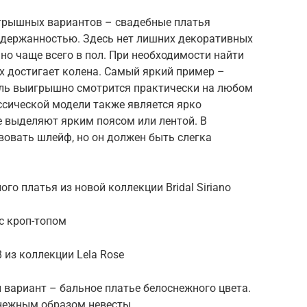
грышных вариантов – свадебные платья
 сдержанностью. Здесь нет лишних декоративных
но чаще всего в пол. При необходимости найти
х достигает колена. Самый яркий пример –
ель выигрышно смотрится практически на любом
ссической модели также является ярко
е выделяют ярким поясом или лентой. В
вовать шлейф, но он должен быть слегка
го платья из новой коллекции Bridal Siriano
с кроп-топом
 из коллекции Lela Rose
 вариант – бальное платье белоснежного цвета.
 нежным образом невесты.