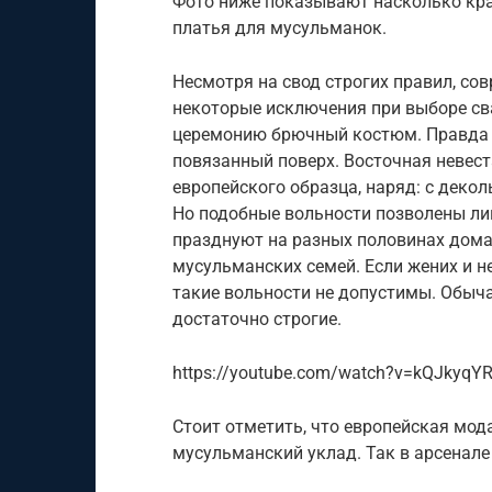
Фото ниже показывают насколько кр
платья для мусульманок.
Несмотря на свод строгих правил, с
некоторые исключения при выборе св
церемонию брючный костюм. Правда е
повязанный поверх. Восточная невест
европейского образца, наряд: с деко
Но подобные вольности позволены лиш
празднуют на разных половинах дома
мусульманских семей. Если жених и н
такие вольности не допустимы. Обыч
достаточно строгие.
https://youtube.com/watch?v=kQJkyqY
Стоит отметить, что европейская мод
мусульманский уклад. Так в арсенале