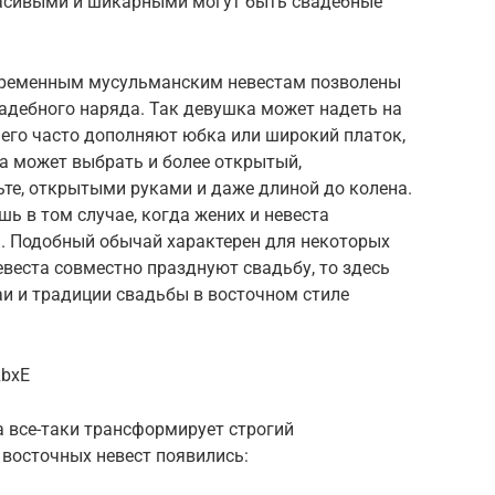
асивыми и шикарными могут быть свадебные
овременным мусульманским невестам позволены
адебного наряда. Так девушка может надеть на
го часто дополняют юбка или широкий платок,
а может выбрать и более открытый,
льте, открытыми руками и даже длиной до колена.
ь в том случае, когда жених и невеста
. Подобный обычай характерен для некоторых
евеста совместно празднуют свадьбу, то здесь
аи и традиции свадьбы в восточном стиле
RbxE
а все-таки трансформирует строгий
 восточных невест появились: