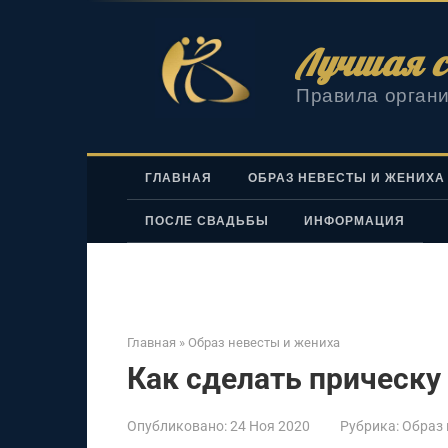
Перейти
к
Лучшая с
контенту
Правила органи
ГЛАВНАЯ
ОБРАЗ НЕВЕСТЫ И ЖЕНИХА
ПОСЛЕ СВАДЬБЫ
ИНФОРМАЦИЯ
Главная
»
Образ невесты и жениха
Как сделать прическу
Опубликовано:
24 Ноя 2020
Рубрика:
Образ 