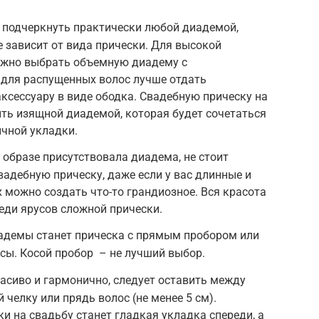
 подчеркнуть практически любой диадемой,
 зависит от вида прически. Для высокой
можно выбрать объемную диадему с
для распущенных волос лучше отдать
сессуару в виде ободка. Свадебную прическу на
ть изящной диадемой, которая будет сочетаться
чной укладки.
 образе присутствовала диадема, не стоит
адебную прическу, даже если у вас длинные и
 можно создать что-то грандиозное. Вся красота
еди ярусов сложной прически.
демы станет прическа с прямым пробором или
ы. Косой пробор ­ – не лучший выбор.
асиво и гармонично, следует оставить между
 челку или прядь волос (не менее 5 см).
 на свадьбу станет гладкая укладка спереди, а