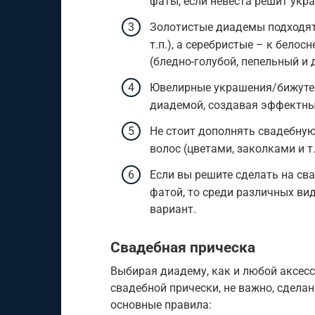
фаты, если невеста решит укр
Золотистые диадемы подходят 
т.п.), а серебристые – к бел
(бледно-голубой, пепельный и д
Ювелирные украшения/бижутер
диадемой, создавая эффектны
Не стоит дополнять свадебную
волос (цветами, заколками и т
Если вы решите сделать на св
фатой, то среди различных ви
вариант.
Свадебная прическа
Выбирая диадему, как и любой аксесс
свадебной прически, не важно, сделан
основные правила: