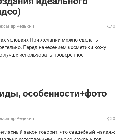
оздания идеального
идео)
ександр Редькин
0
их условиях При желании можно сделать
оятельно. Перед нанесением косметики кожу
го лучше использовать проверенное
иды, особенности+фото
ександр Редькин
0
егласный закон говорит, что свадебный макияж
имально естественным. Однако каждый год