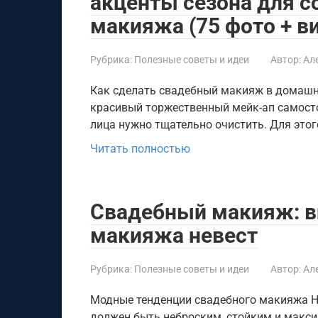
акценты сезона для с
макияжа (75 фото + в
Рубрика:
Полезные советы и идеи
Автор:
Ал
Как сделать свадебный макияж в домашн
красивый торжественный мейк-ап самост
лица нужно тщательно очистить. Для это
Читать полностью
Свадебный макияж: в
макияжа невест
Рубрика:
Полезные советы и идеи
Автор:
Ал
Модные тенденции свадебного макияжа Н
должен быть неброским, стойким и макс