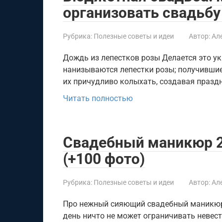
организовать свадьбу 
Рубрика:
Полезные советы и идеи
Автор:
Ал
Дождь из лепестков розы Делается это у
нанизываются лепестки розы; получившиес
их причудливо колыхать, создавая празд
Читать полностью
Свадебный маникюр 2
(+100 фото)
Рубрика:
Полезные советы и идеи
Автор:
Ал
Про нежный сияющий свадебный маникюр 
день ничто не может ограничивать невест