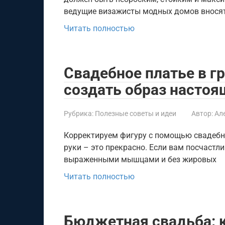
ведущие визажисты модных домов вносят
Читать полностью
Свадебное платье в г
создать образ настоя
Рубрика:
Полезные советы и идеи
Автор:
Ал
Корректируем фигуру с помощью свадебно
руки – это прекрасно. Если вам посчастл
выраженными мышцами и без жировых
Читать полностью
Бюджетная свадьба: к