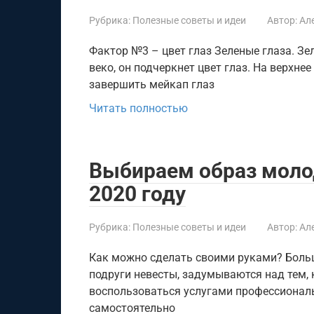
Рубрика:
Полезные советы и идеи
Автор:
Ал
Фактор №3 – цвет глаз Зеленые глаза. З
веко, он подчеркнет цвет глаз. На верхне
завершить мейкап глаз
Читать полностью
Выбираем образ моло
2020 году
Рубрика:
Полезные советы и идеи
Автор:
Ал
Как можно сделать своими руками? Боль
подруги невесты, задумываются над тем,
воспользоваться услугами профессионал
самостоятельно