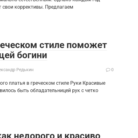
 свои коррективы. Предлагаем
реческом стиле поможет
щей богини
ександр Редькин
0
го платья в греческом стиле Руки Красивые
ивилось быть обладательницей рук с четко
ак недорого и красиво