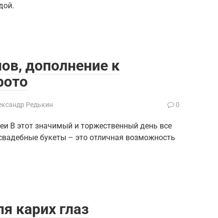
дой.
нов, дополнение к
фото
ександр Редькин
0
еи В этот значимый и торжественный день все
свадебные букеты – это отличная возможность
я карих глаз