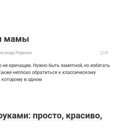
ля мамы
ександр Редькин
0
 не кричащие. Нужно быть заметной, но избегать
Также неплохо обратиться к классическому
о которому в одном
уками: просто, красиво,
)