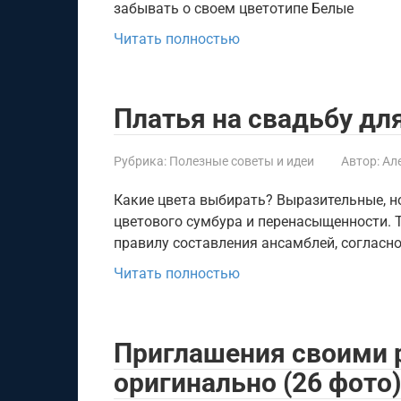
забывать о своем цветотипе Белые
Читать полностью
Платья на свадьбу д
Рубрика:
Полезные советы и идеи
Автор:
Ал
Какие цвета выбирать? Выразительные, но
цветового сумбура и перенасыщенности. 
правилу составления ансамблей, согласн
Читать полностью
Приглашения своими р
оригинально (26 фото