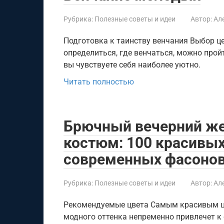
Рубрика:
Полезные советы и идеи
Автор:
Ал
Подготовка к таинству венчания Выбор ц
определиться, где венчаться, можно прой
вы чувствуете себя наиболее уютно.
Читать полностью
Брючный вечерний ж
костюм: 100 красивых
современных фасоно
Рубрика:
Полезные советы и идеи
Автор:
Ал
Рекомендуемые цвета Самым красивым цв
модного оттенка непременно привлечет к 