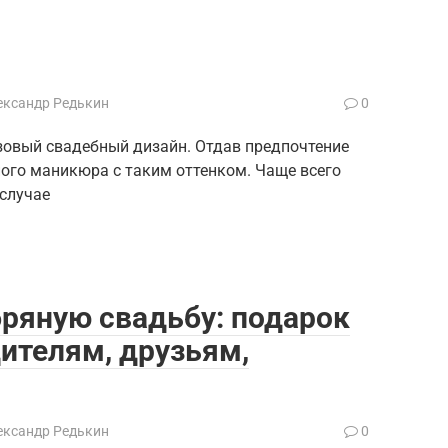
ександр Редькин
0
зовый свадебный дизайн. Отдав предпочтение
ного маникюра с таким оттенком. Чаще всего
 случае
бряную свадьбу: подарок
дителям, друзьям,
ександр Редькин
0