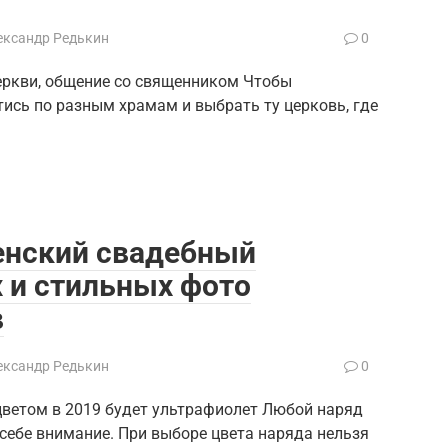
ександр Редькин
0
еркви, общение со священником Чтобы
тись по разным храмам и выбрать ту церковь, где
енский свадебный
 и стильных фото
в
ександр Редькин
0
етом в 2019 будет ультрафиолет Любой наряд
себе внимание. При выборе цвета наряда нельзя