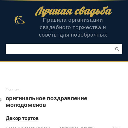
Перейти
Лучшая свадьба
к
контенту
Правила организации
свадебного торжества и
советы для новобрачных
Поиск:
Главная
оригинальное поздравление
молодоженов
Декор тортов