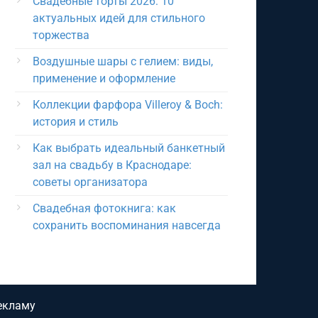
Свадебные торты 2026: 10
актуальных идей для стильного
торжества
Воздушные шары с гелием: виды,
применение и оформление
Коллекции фарфора Villeroy & Boch:
история и стиль
Как выбрать идеальный банкетный
зал на свадьбу в Краснодаре:
советы организатора
Свадебная фотокнига: как
сохранить воспоминания навсегда
екламу