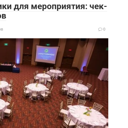
ики для мероприятия: чек-
ов
ов
0