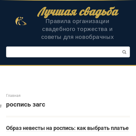
Перейти
Лучшая свадьба
к
контенту
Правила организации
свадебного торжества и
советы для новобрачных
Поиск:
Главная
роспись загс
Образ невесты на роспись: как выбрать платье