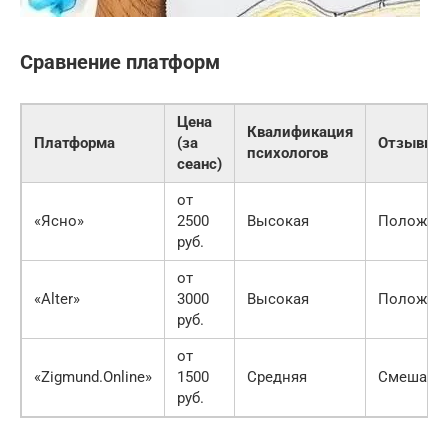
Сравнение платформ
Цена
Квалификация
Платформа
(за
Отзывы
психологов
сеанс)
от
«Ясно»
2500
Высокая
Положит
руб.
от
«Alter»
3000
Высокая
Положит
руб.
от
«Zigmund.Online»
1500
Средняя
Смешанн
руб.