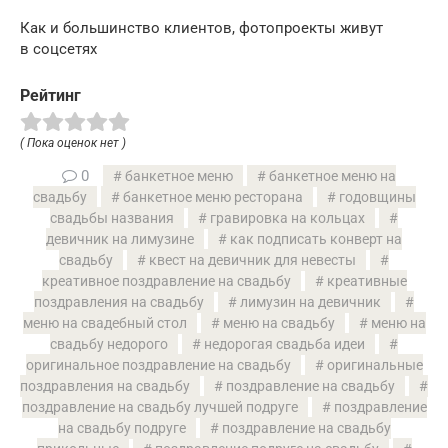
Как и большинство клиентов, фотопроекты живут
в соцсетях
Рейтинг
( Пока оценок нет )
0
банкетное меню
банкетное меню на
свадьбу
банкетное меню ресторана
годовщины
свадьбы названия
гравировка на кольцах
девичник на лимузине
как подписать конверт на
свадьбу
квест на девичник для невесты
креативное поздравление на свадьбу
креативные
поздравления на свадьбу
лимузин на девичник
меню на свадебный стол
меню на свадьбу
меню на
свадьбу недорого
недорогая свадьба идеи
оригинальное поздравление на свадьбу
оригинальные
поздравления на свадьбу
поздравление на свадьбу
поздравление на свадьбу лучшей подруге
поздравление
на свадьбу подруге
поздравление на свадьбу