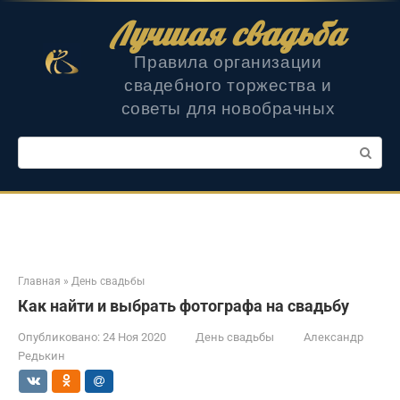
Перейти
Лучшая свадьба
к
контенту
Правила организации
свадебного торжества и
советы для новобрачных
Поиск:
Главная
»
День свадьбы
Как найти и выбрать фотографа на свадьбу
Опубликовано:
24 Ноя 2020
День свадьбы
Александр
Редькин