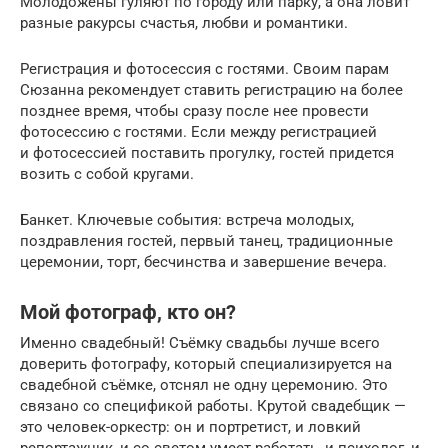
Молодожены гуляют по городу или парку, а она ловит
разные ракурсы счастья, любви и романтики.
Регистрация и фотосессия с гостями. Своим парам
Сюзанна рекомендует ставить регистрацию на более
позднее время, чтобы сразу после нее провести
фотосессию с гостями. Если между регистрацией
и фотосессией поставить прогулку, гостей придется
возить с собой кругами.
Банкет. Ключевые события: встреча молодых,
поздравления гостей, первый танец, традиционные
церемонии, торт, бесчинства и завершение вечера.
Мой фотограф, кто он?
Именно свадебный! Съёмку свадьбы лучше всего
доверить фотографу, который специализируется на
свадебной съёмке, отснял не одну церемонию. Это
связано со спецификой работы. Крутой свадебщик —
это человек-оркестр: он и портретист, и ловкий
репортажник, и со светом умеет работать, и психолог, и