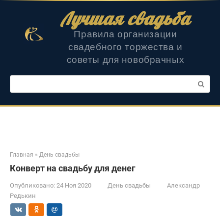
Перейти
Лучшая свадьба
к
контенту
Правила организации
свадебного торжества и
советы для новобрачных
Поиск:
Главная
»
День свадьбы
Конверт на свадьбу для денег
Опубликовано:
24 Ноя 2020
День свадьбы
Александр
Редькин