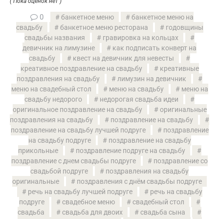
( Пока оценок нет )
0
банкетное меню
банкетное меню на
свадьбу
банкетное меню ресторана
годовщины
свадьбы названия
гравировка на кольцах
девичник на лимузине
как подписать конверт на
свадьбу
квест на девичник для невесты
креативное поздравление на свадьбу
креативные
поздравления на свадьбу
лимузин на девичник
меню на свадебный стол
меню на свадьбу
меню на
свадьбу недорого
недорогая свадьба идеи
оригинальное поздравление на свадьбу
оригинальные
поздравления на свадьбу
поздравление на свадьбу
поздравление на свадьбу лучшей подруге
поздравление
на свадьбу подруге
поздравление на свадьбу
прикольные
поздравление подруге на свадьбу
поздравление с днем свадьбы подруге
поздравление со
свадьбой подруге
поздравления на свадьбу
оригинальные
поздравления с днём свадьбы подруге
речь на свадьбу лучшей подруге
речь на свадьбу
подруге
свадебное меню
свадебный стол
свадьба
свадьба для двоих
свадьба сына