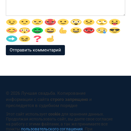
© 2026 Лучшая свадьба. Копирование
информации с сайта
строго запрещено
и
преследуется в судебном порядке
Этот сайт использует
cookie
для хранения данных.
Продолжая использовать сайт, вы даете свое согласие
на работу с этими файлами, а так же принимаете все
пункты
пользовательского соглашения
. При