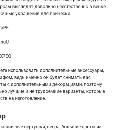
 розы выглядят довольно неестественно в венке,
ночные украшения для прически.
WpPE
znuU
9X7EQ
уете использовать дополнительные аксессуары,
рафом, ведь именно он будет снимать вас.
оты с дополнительными декорациями, поэтому
ьно лучшие и не трудоемкие варианты, которые
дств на изготовление.
ор
азличные вертушки, веера, большие цветы из