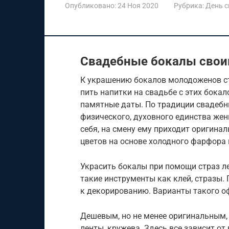
Опубликовано:
24 Ноя 2020
Рубрика:
День 
Свадебные бокалы свои
К украшению бокалов молодоженов ст
пить напитки на свадьбе с этих бокал
памятные даты. По традиции свадебн
физического, духовного единства жен
себя, на смену ему приходит оригинал
цветов на основе холодного фарфора
Украсить бокалы при помощи страз ле
такие инструменты как клей, стразы. 
к декорированию. Варианты такого о
Дешевым, но не менее оригинальным
ленты, кружева. Здесь все зависит от