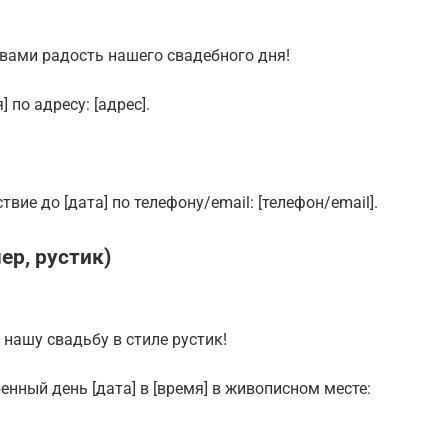
 вами радость нашего свадебного дня!
 по адресу: [адрес].
вие до [дата] по телефону/email: [телефон/email].
ер, рустик)
 нашу свадьбу в стиле рустик!
енный день [дата] в [время] в живописном месте: