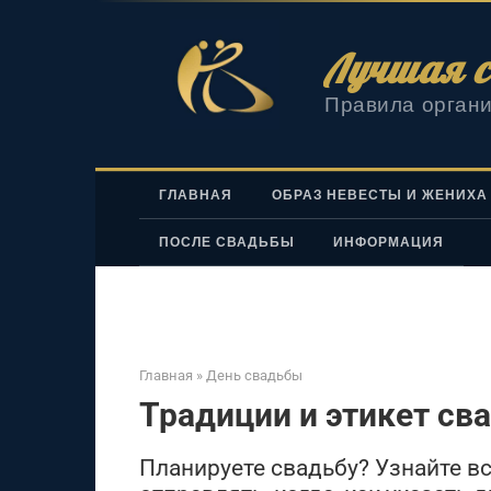
Перейти
к
Лучшая с
контенту
Правила органи
ГЛАВНАЯ
ОБРАЗ НЕВЕСТЫ И ЖЕНИХА
ПОСЛЕ СВАДЬБЫ
ИНФОРМАЦИЯ
Главная
»
День свадьбы
Традиции и этикет св
Планируете свадьбу? Узнайте в