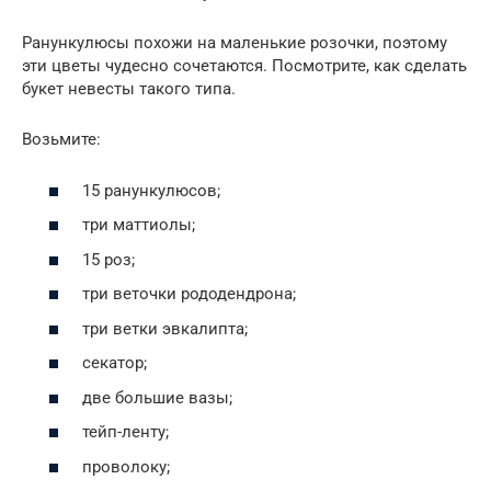
Ранункулюсы похожи на маленькие розочки, поэтому
эти цветы чудесно сочетаются. Посмотрите, как сделать
букет невесты такого типа.
Возьмите:
15 ранункулюсов;
три маттиолы;
15 роз;
три веточки рододендрона;
три ветки эвкалипта;
секатор;
две большие вазы;
тейп-ленту;
проволоку;