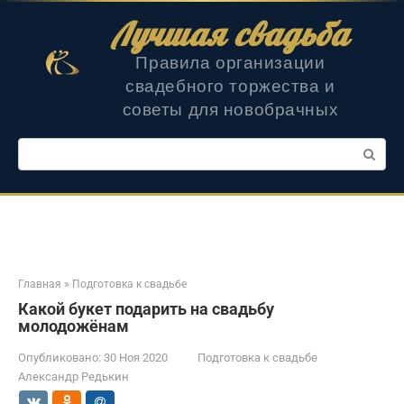
Перейти
Лучшая свадьба
к
контенту
Правила организации
свадебного торжества и
советы для новобрачных
Поиск:
Главная
»
Подготовка к свадьбе
Какой букет подарить на свадьбу
молодожёнам
Опубликовано:
30 Ноя 2020
Подготовка к свадьбе
Александр Редькин