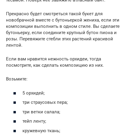
тесьмой. Поверх нее завяжите атласный бант.
Прекрасно будет смотреться такой букет для
новобрачной вместе с бутоньеркой жениха, если эти
композиции выполнить в одном стиле. Вы сделаете
бутоньерку, если соедините крупный бутон пиона и
розы. Перевяжите стебли этих растений красивой
лентой.
Если вам нравится нежность орхидеи, тогда
посмотрите, как сделать композицию из них.
Возьмите:
5 орхидей;
три страусовых пера;
три ветки салала;
тейп ленту;
кружевную ткань;