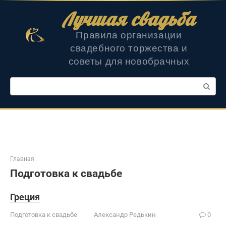
Перейти
Лучшая свадьба
к
контенту
Правила организации
свадебного торжества и
советы для новобрачных
Поиск:
Главная
Подготовка к свадьбе
Греция
Подготовка к свадьбе
Александр Редькин
0