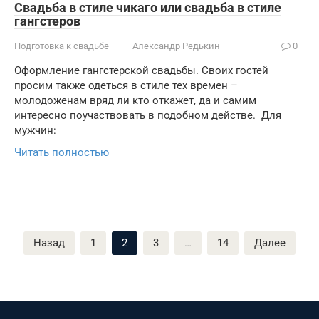
Свадьба в стиле чикаго или свадьба в стиле
гангстеров
Подготовка к свадьбе
Александр Редькин
0
Оформление гангстерской свадьбы. Своих гостей
просим также одеться в стиле тех времен –
молодоженам вряд ли кто откажет, да и самим
интересно поучаствовать в подобном действе. Для
мужчин:
Читать полностью
Пагинация
Назад
1
2
3
…
14
Далее
записей