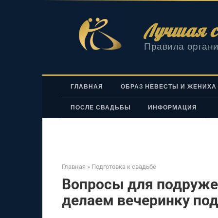
Перейти
к
Лучшая с
контенту
Правила органи
ГЛАВНАЯ
ОБРАЗ НЕВЕСТЫ И ЖЕНИХА
ПОСЛЕ СВАДЬБЫ
ИНФОРМАЦИЯ
Главная
»
Подготовка к свадьбе
Вопросы для подруже
делаем вечеринку по