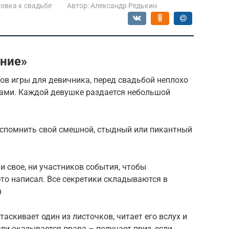
овка к свадьбе
Автор:
Александр Редькин
ание»
ов игры для девичника, перед свадьбой неплохо
угами. Каждой девушке раздается небольшой
вспомнить свой смешной, стыдный или пикантный
и свое, ни участников события, чтобы
это написал. Все секретики складываются в
я
аскивает один из листочков, читает его вслух и
сли оказывается права – получает приз, если