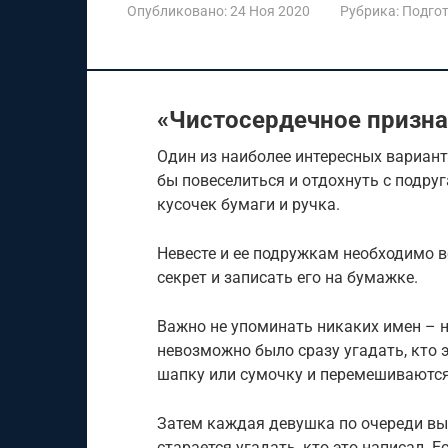
Опубликовано:
24 Ноя 2020
Рубрика:
Подгот
«Чистосердечное призн
Один из наиболее интересных вариант
бы повеселиться и отдохнуть с подр
кусочек бумаги и ручка.
Невесте и ее подружкам необходимо 
секрет и записать его на бумажке.
Важно не упоминать никаких имен – н
невозможно было сразу угадать, кто 
шапку или сумочку и перемешиваютс
Затем каждая девушка по очереди выт
старается угадать, кто это написал. Е