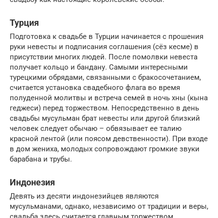
Турция
Подготовка к свадьбе в Турции начинается с прошения
руки невесты и подписания соглашения (сёз кесме) в
присутствии многих людей. После помолвки невеста
получает кольцо и бандану. Самыми интересными
турецкими обрядами, связанными с бракосочетанием,
считается установка свадебного флага во время
полуденной молитвы и встреча семей в ночь хны (кына
геджеси) перед торжеством. Непосредственно в день
свадьбы мусульман брат невесты или другой близкий
человек следует обычаю – обвязывает ее талию
красной лентой (или поясом девственности). При входе
в дом жениха, молодых сопровождают громкие звуки
барабана и трубы.
Индонезия
Девять из десяти индонезийцев являются
мусульманами, однако, независимо от традиции и веры,
свадьба здесь считается главным торжеством.