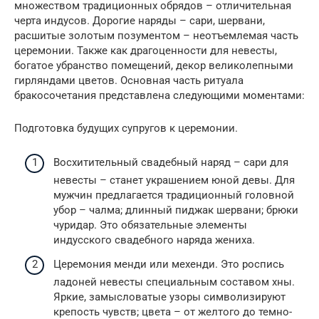
множеством традиционных обрядов – отличительная
черта индусов. Дорогие наряды – сари, шервани,
расшитые золотым позументом – неотъемлемая часть
церемонии. Также как драгоценности для невесты,
богатое убранство помещений, декор великолепными
гирляндами цветов. Основная часть ритуала
бракосочетания представлена следующими моментами:
Подготовка будущих супругов к церемонии.
Восхитительный свадебный наряд – сари для
невесты – станет украшением юной девы. Для
мужчин предлагается традиционный головной
убор – чалма; длинный пиджак шервани; брюки
чуридар. Это обязательные элементы
индусского свадебного наряда жениха.
Церемония менди или мехенди. Это роспись
ладоней невесты специальным составом хны.
Яркие, замысловатые узоры символизируют
крепость чувств; цвета – от желтого до темно-