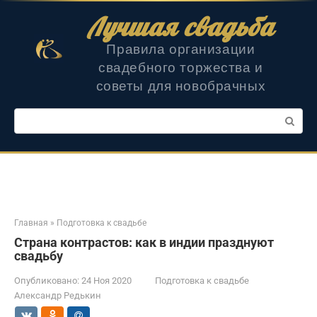
Перейти
Лучшая свадьба
к
контенту
Правила организации
свадебного торжества и
советы для новобрачных
Поиск:
Главная
»
Подготовка к свадьбе
Страна контрастов: как в индии празднуют
свадьбу
Опубликовано:
24 Ноя 2020
Подготовка к свадьбе
Александр Редькин