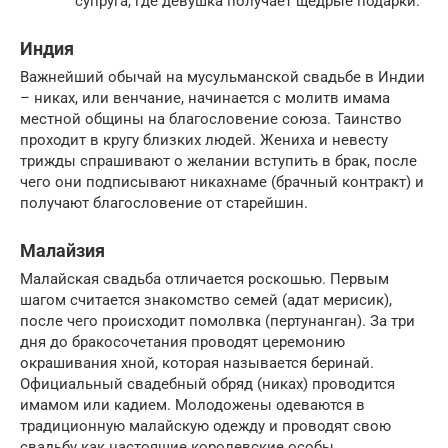
супруга, где девушка получает щедрые подарки.
Индия
Важнейший обычай на мусульманской свадьбе в Индии
– никах, или венчание, начинается с молитв имама
местной общины на благословение союза. Таинство
проходит в кругу близких людей. Жениха и невесту
трижды спрашивают о желании вступить в брак, после
чего они подписывают никахнаме (брачный контракт) и
получают благословение от старейшин.
Малайзия
Малайская свадьба отличается роскошью. Первым
шагом считается знакомство семей (адат мерисик),
после чего происходит помолвка (пертунанган). За три
дня до бракосочетания проводят церемонию
окрашивания хной, которая называется беринай.
Официальный свадебный обряд (никах) проводится
имамом или кадием. Молодожены одеваются в
традиционную малайскую одежду и проводят свою
свадьбу как настоящие королевские особы.