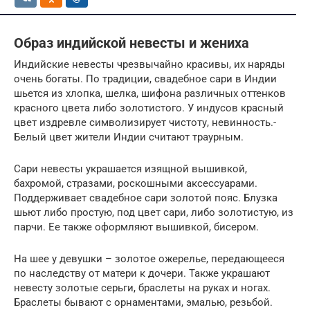
Образ индийской невесты и жениха
Индийские невесты чрезвычайно красивы, их наряды
очень богаты. По традиции, свадебное сари в Индии
шьется из хлопка, шелка, шифона различных оттенков
красного цвета либо золотистого. У индусов красный
цвет издревле символизирует чистоту, невинность.­
Белый цвет жители Индии считают траурным.
Сари невесты украшается изящной вышивкой,
бахромой, стразами, роскошными аксессуарами.
Поддерживает свадебное сари золотой пояс. Блузка
шьют либо простую, под цвет сари, либо золотистую, из
парчи. Ее также оформляют вышивкой, бисером.
На шее у девушки – золотое ожерелье, передающееся
по наследству от матери к дочери. Также украшают
невесту золотые серьги, браслеты на руках и ногах.
Браслеты бывают с орнаментами, эмалью, резьбой.