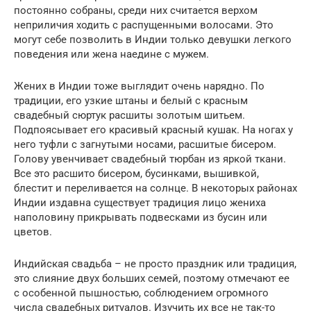
постоянно собраны, среди них считается верхом
неприличия ходить с распущенными волосами. Это
могут себе позволить в Индии только девушки легкого
поведения или жена наедине с мужем.
Жених в Индии тоже выглядит очень нарядно. По
традиции, его узкие штаны и белый с красным
свадебный сюртук расшиты золотым шитьем.
Подпоясывает его красивый красный кушак. На ногах у
него туфли с загнутыми носами, расшитые бисером.
Голову увенчивает свадебный тюрбан из яркой ткани.
Все это расшито бисером, бусинками, вышивкой,
блестит и переливается на солнце. В некоторых районах
Индии издавна существует традиция лицо жениха
наполовину прикрывать подвесками из бусин или
цветов.
Индийская свадьба – не просто праздник или традиция,
это слияние двух больших семей, поэтому отмечают ее
с особенной пышностью, соблюдением огромного
числа свадебных ритуалов. Изучить их все не так-то