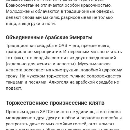
Бракосочетание отличается особой красочностью.
Молодожены облачаются в традиционные одежды,
делают сложный макияж, разрисовывая не только
лицо, а еще руки и ноги.
Объединенные Арабские Эмираты
Традиционная свадьба в ОАЭ – это, прежде всего,
грандиозное мероприятие. Интересным можно считать
тот факт, что свадьба состоит из двух празднований
(отдельно для жениха и невесты). Мусульманская
невеста восседает на конструкции, подобной царскому
трону. На мужском торжестве гуляние сопровождается
танцами и песнями. Алкоголя на арабской свадьбе не
подают.
Торжественное произнесение клятв
Простым «да» в ЗАГСе никого не удивишь, а вот слова
молодоженов друг другу о любви и верности способны
растрогать даже самых стойких гостей, этот момент
очень романтичен. Жених и невеста должны написать